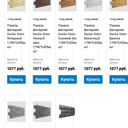
под заказ
под заказ
под заказ
под заказ
под заказ
Панель
Панель
Панель
Панель
Панель
фасадная
фасадная
фасадная
фасадная
фасадная
Docke Stein
Docke Stein
Docke Stein
Docke Stein
Docke Stein
Янтарный
Темный
Осенний лес
Молочный
Бронза
1,196*0,426м,
орех
1,196*0,426м,
1,196*0,426м,
1,196*0,426м
шт
1,196*0,426м,
шт
шт
шт
шт
Цена за
Цена за
Цена за
Цена за
Цена за
штуку:
штуку:
штуку:
штуку:
штуку:
1077 руб.
1077 руб.
1077 руб.
1077 руб.
1077 руб.
Купить
Купить
Купить
Купить
Купить