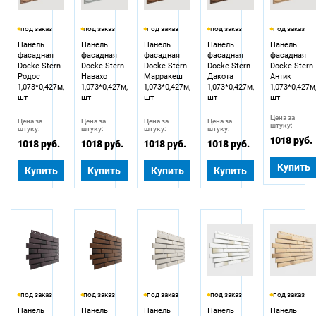
под заказ
под заказ
под заказ
под заказ
под заказ
Панель
Панель
Панель
Панель
Панель
фасадная
фасадная
фасадная
фасадная
фасадная
Docke Stern
Docke Stern
Docke Stern
Docke Stern
Docke Stern
Родос
Навахо
Марракеш
Дакота
Антик
1,073*0,427м,
1,073*0,427м,
1,073*0,427м,
1,073*0,427м,
1,073*0,427м
шт
шт
шт
шт
шт
Цена за
Цена за
Цена за
Цена за
Цена за
штуку:
штуку:
штуку:
штуку:
штуку:
1018 руб.
1018 руб.
1018 руб.
1018 руб.
1018 руб.
Купить
Купить
Купить
Купить
Купить
под заказ
под заказ
под заказ
под заказ
под заказ
Панель
Панель
Панель
Панель
Панель