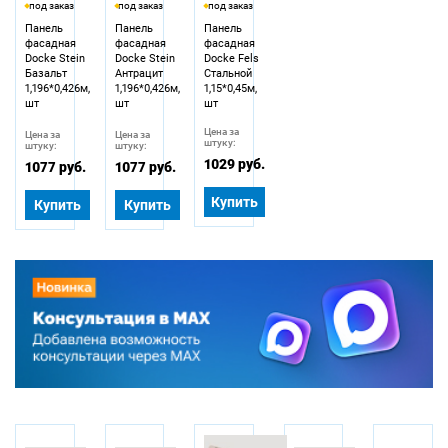
под заказ
под заказ
под заказ
Панель
Панель
Панель
фасадная
фасадная
фасадная
Docke Stein
Docke Stein
Docke Fels
Базальт
Антрацит
Стальной
1,196*0,426м,
1,196*0,426м,
1,15*0,45м,
шт
шт
шт
Цена за
Цена за
Цена за
штуку:
штуку:
штуку:
1029 руб.
1077 руб.
1077 руб.
Купить
Купить
Купить