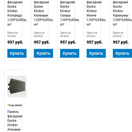
фасадная
фасадная
фасадная
фасадная
фасадная
Docke
Docke
Docke
Docke
Docke
Klinker
Klinker
Klinker
Klinker
Klinker
Колорадо
Калахари
Сахара
Монте
Каракумы
1,103*0,432м,
1,103*0,432м,
1,103*0,432м,
1,103*0,432м,
1,103*0,432м
шт
шт
шт
шт
шт
Цена за
Цена за
Цена за
Цена за
Цена за
штуку:
штуку:
штуку:
штуку:
штуку:
957 руб.
957 руб.
957 руб.
957 руб.
957 руб.
Купить
Купить
Купить
Купить
Купить
под заказ
Панель
фасадная
Docke
Klinker
Атакама