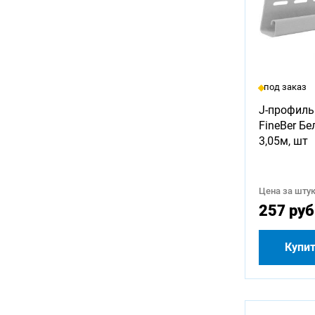
под заказ
J-профиль
FineBer Б
3,05м, шт
Цена за штук
257 руб
Купи