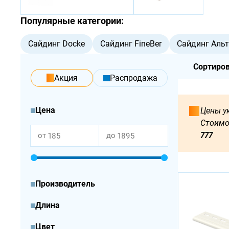
Популярные категории:
Сайдинг Docke
Сайдинг FineBer
Сайдинг Аль
Сортиров
акция
Распродажа
Цена
Цены ук
Стоимо
777
от
до
Производитель
Длина
Цвет