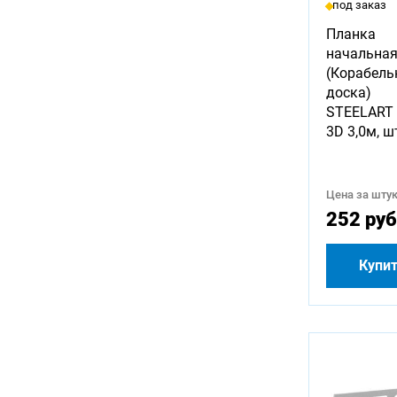
под заказ
Планка
начальна
(Корабель
доска)
STEELART
3D 3,0м, ш
Цена за штук
252 руб
Купи