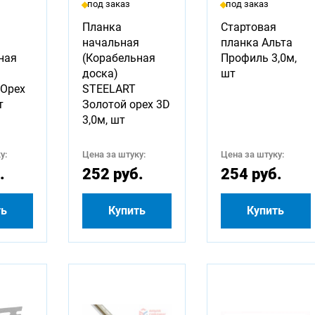
под заказ
под заказ
Планка
Стартовая
я
начальная
планка Альта
ная
(Корабельная
Профиль 3,0м,
доска)
шт
 Орех
STEELART
т
Золотой орех 3D
3,0м, шт
у:
Цена за штуку:
Цена за штуку:
.
252 руб.
254 руб.
ть
Купить
Купить