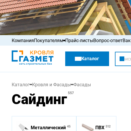
Компания
Покупателям
Прайс-листы
Вопрос-ответ
Вак
Акции
Каталог
Распродажа
Каталог
Кровля и Фасады
Фасады
Сайдинг
557
45
512
Металлический
ПВХ