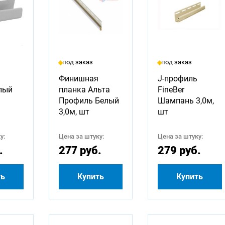
под заказ
под заказ
Финишная
J-профиль
елый
планка Альта
FineBer
Профиль Белый
Шампань 3,0м,
3,0м, шт
шт
у:
Цена за штуку:
Цена за штуку:
.
277 руб.
279 руб.
ть
Купить
Купить