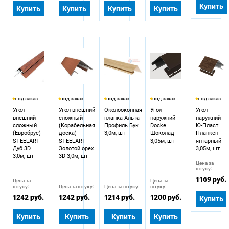
Купить
Купить
Купить
Купить
Купить
под заказ
под заказ
под заказ
под заказ
под заказ
Угол
Угол внешний
Околооконная
Угол
Угол
внешний
сложный
планка Альта
наружний
наружний
сложный
(Корабельная
Профиль Бук
Docke
Ю-Пласт
(Евробрус)
доска)
3,0м, шт
Шоколад
Планкен
STEELART
STEELART
3,05м, шт
янтарный
Дуб 3D
Золотой орех
3,05м, шт
3,0м, шт
3D 3,0м, шт
Цена за
штуку:
1169 руб.
Цена за
Цена за
штуку:
Цена за штуку:
Цена за штуку:
штуку:
1242 руб.
1242 руб.
1214 руб.
1200 руб.
Купить
Купить
Купить
Купить
Купить