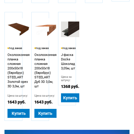
под заказ
под заказ
под заказ
Околооконная
Околооконная
J-фаска
планка
планка
Docke
сложная
сложная
Шоколад
200х50х18
200х50х18
3,05м, шт
(Евробрус)
(Евробрус)
Цена за
STEELART
STEELART
штуку:
Золотой орех
Дуб 3D 3,0м,
1368 руб.
3D 3,0м, шт
шт
Цена за штуку:
Цена за штуку:
Купить
1643 руб.
1643 руб.
Купить
Купить