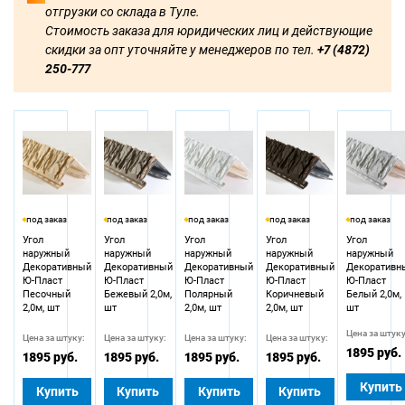
отгрузки со склада в Туле.
По цене
Стоимость заказа для юридических лиц и действующие
скидки за опт уточняйте у менеджеров по тел.
+7 (4872)
250-777
под заказ
под заказ
под заказ
под заказ
под заказ
Угол
Угол
Угол
Угол
Угол
наружный
наружный
наружный
наружный
наружный
Декоративный
Декоративный
Декоративный
Декоративный
Декоративн
Ю-Пласт
Ю-Пласт
Ю-Пласт
Ю-Пласт
Ю-Пласт
Песочный
Бежевый 2,0м,
Полярный
Коричневый
Белый 2,0м,
2,0м, шт
шт
2,0м, шт
2,0м, шт
шт
Цена за штуку
Цена за штуку:
Цена за штуку:
Цена за штуку:
Цена за штуку:
1895 руб.
1895 руб.
1895 руб.
1895 руб.
1895 руб.
Купить
Купить
Купить
Купить
Купить