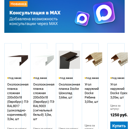
под заказ
под заказ
под заказ
под заказ
под заказ
Околооконная
Околооконная
Околооконная
Угол
Угол
планка
планка
планка Docke
наружний
наружний
сложная
сложная
Шоколад
Docke
Docke Орех
200х50х18
200х50х18
3,66м, шт
Рябина
3,05м, шт
(Евробрус) ПЭ
(Евробрус) ПЭ
3,05м, шт
Цена за
RAL8017
RAL9003
штуку:
(шоколадно-
(сигнальный
1250 руб.
коричневый)
белый) 3,0м,
3,0м, шт
шт
Купить
Цена за
Цена за штуку:
Цена за штуку:
Цена за штуку:
штуку: