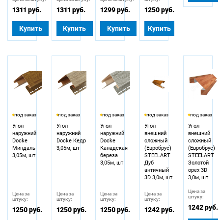
1311 руб.
1311 руб.
1299 руб.
1250 руб.
Купить
Купить
Купить
Купить
под заказ
под заказ
под заказ
под заказ
под заказ
Угол
Угол
Угол
Угол
Угол
наружний
наружний
наружний
внешний
внешний
Docke
Docke Кедр
Docke
сложный
сложный
Миндаль
3,05м, шт
Канадская
(Евробрус)
(Евробрус)
3,05м, шт
береза
STEELART
STEELART
3,05м, шт
Дуб
Золотой
античный
орех 3D
3D 3,0м, шт
3,0м, шт
Цена за
Цена за
Цена за
Цена за
Цена за
штуку:
штуку:
штуку:
штуку:
штуку:
1242 руб.
1250 руб.
1250 руб.
1250 руб.
1242 руб.