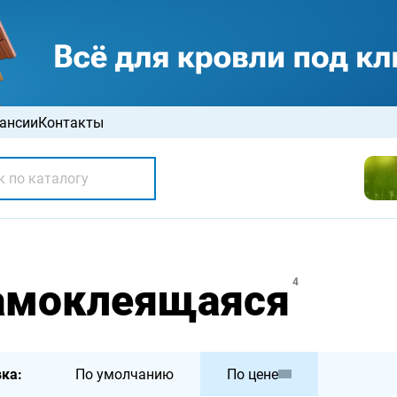
ансии
Контакты
самоклеящаяся
4
ка:
По умолчанию
По цене