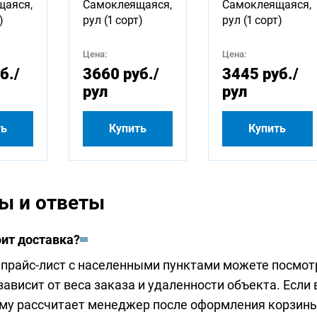
щаяся,
Самоклеящаяся,
Самоклеящаяся,
)
рул (1 сорт)
рул (1 сорт)
Цена:
Цена:
б.
/
3660 руб.
/
3445 руб.
/
рул
рул
ть
Купить
Купить
ы и ответы
оит доставка?
прайс-лист с населенными пунктами можете посмот
ависит от веса заказа и удаленности объекта. Если 
му рассчитает менеджер после оформления корзины