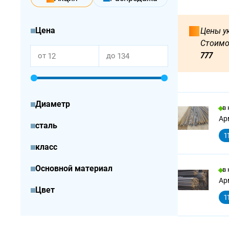
Цена
Цены ук
Стоимо
777
от
до
Диаметр
в
Арм
сталь
1
класс
Основной материал
в
Арм
Цвет
1