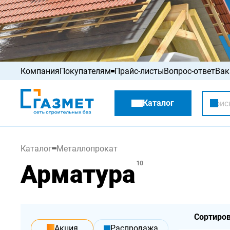
Компания
Покупателям
Прайс-листы
Вопрос-ответ
Вак
Акции
Каталог
Распродажа
Каталог
Металлопрокат
Арматура
10
Сортиров
акция
Распродажа