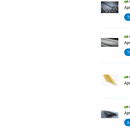
в
Арм
1
в
Арм
1
в
Ар
в
Арм
6