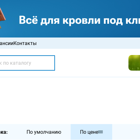
ансии
Контакты
ка:
По умолчанию
По цене