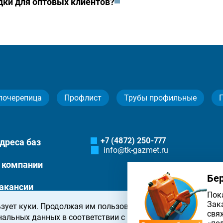
идки для оптовых клиентов?
лочерепица
Профлист
Трубы профильные
+7 (4872) 250-777
дреса баз
info@tk-gazmet.ru
 компании
Бе
акансии
Пок
Зак
зует куки. Продолжая им пользоваться, вы соглашаетесь 
онтакты
свя
нальных данных в соответствии с
политикой конфиденциа