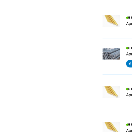
в
Ар
в
Арм
6
в
Ар
в
Ар