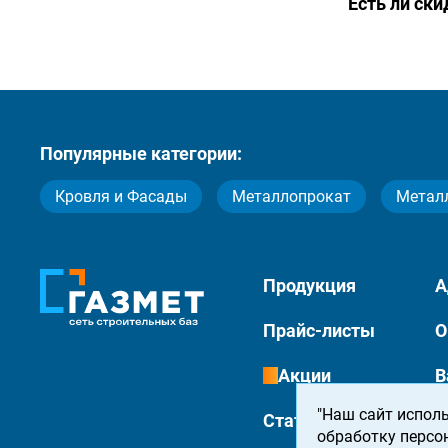
Есть ли ск
Популярные категории:
Кровля и Фасады
Металлопрокат
Метал
Продукция
А
Прайс-листы
О
Акции
В
"Наш сайт исполь
Статьи
К
обработку персо