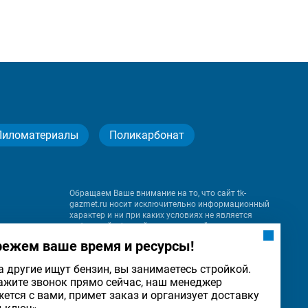
Пиломатериалы
Поликарбонат
Обращаем Ваше внимание на то, что сайт tk-
gazmet.ru носит исключительно информационный
характер и ни при каких условиях не является
публичной офертой, определяемой положениями
Статьи 437 (2) Гражданского кодекса Российской
режем ваше время и ресурсы!
Федерации.
а другие ищут бензин, вы занимаетесь стройкой.
ажите звонок прямо сейчас, наш менеджер
на
жется с вами, примет заказ и организует доставку
льности
ОК