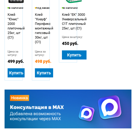
в наличии
под заказ
в наличии
Клей
Клей
Клей "ЕК" 3000
"Юнис"
"Кнауф"
Универсальный
2000
Перлфикс
С1Т плиточный
плиточный
монтажный
25кг, шт (С1)
25кг, шт
гипсовый
Цена за штуку:
(С1)
30кг, шт
(С1)
450 руб.
Цена за
Цена за
Купить
штуку:
штуку:
499 руб.
498 руб.
Купить
Купить