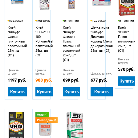
под заказ
под заказ
в наличии
под заказ
в наличии
Клей
Клей
Клей
Штукатурка
Клей
"Кнауф"
"Юнис" U-
"Кнауф"
"Кнауф"
"Юнис"
Флекс
100
Флизен
Диамант
Плюс
плиточный
PolymerGel
Плюс
короед 1,5мм
плиточный
эластичный
плиточный
плиточный
декоративная
25кг, шт
25кг, шт
25кг, шт
усиленный
25кг, шт (С1)
(С1)
(С1)
(С1)
25кг, шт
Цена за
(С1)
штуку:
570 руб.
Цена за
Цена за
Цена за
штуку:
штуку:
штуку:
Цена за штуку:
1197 руб.
988 руб.
699 руб.
677 руб.
Купить
Купить
Купить
Купить
Купить
Акция!
Распродажа!