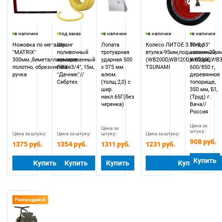
в наличии
под заказ
в наличии
в наличии
в наличии
Ножовка по металлу
Шланг
Лопата
Колесо ЛИТОЕ 3.00-8, 13"
Топор
"MATRIX"
поливочный
тротуарная
втулка-95мм,подшипник-20мм
кованный,
300мм.,биметаллическое
армированный
ударная 500
(WB200D,WB120D,WB250D,WB3
в сборе,
полотно, обрезиненная
ПВХ 3/4", 15м,
х 375 мм
TSUNAMI
600/850 г,
ручка
"Дачник"//
алюм.
деревянное
Сибртех
(толщ.2,0) с
топорище,
шир.
350 мм, Б1,
накл.65Г(без
(Труд) г.
черенка)
Вача//
Россия
Цена за
Цена за
штуку:
Цена за штуку:
Цена за штуку:
штуку:
Цена за штуку:
908 руб.
1375 руб.
1354 руб.
1311 руб.
1231 руб.
Купить
Купить
Купить
Купить
Купить
Распродажа!