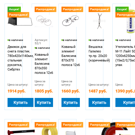
Акция!
Распродажа!
Распродажа!
Распродажа!
Акция!
Распродажа!
Распродажа
в наличии
Артикул:
в наличии
в наличии
в наличии
52/1
Движок для
Кованый
Вешалка
Утеплитель
в наличии
снега пластик.
элемент
Галилео
М-11 Лайт 5
Кованый
780х420х1140мм,
Балясина
тр.пр. 20х20
1200х6250м
элемент
стальная
870х370
(коричневый)
(15м2/0,75м
Балясина
рукоятка,
полоса 12х6
упак
870х350
Сибртех
полоса 12х6
Цена за
Цена за
Цена за штуку:
штуку:
штуку:
Цена за штуку:
Цена:
1914 руб.
1805 руб.
1660 руб.
1487 руб.
1390 руб.
Купить
Купить
Купить
Купить
Купи
Распродажа!
Распродажа!
Распродажа!
Распродажа!
Распродажа