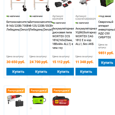
в наличии
в наличии
Артикул:
Артикул:
под заказ
0329349
CAG1812E00029
Бетоносмеситель
Бетоносмеситель
Сварочный
в наличии
в наличии
В-160/220В/700Вт
В-125/220В/550Вт
аппарат
Аккумуляторная
Аккумуляторная
Лебедянь(Denzel)
Лебедянь(Denzel)
инверторны
дисковая пила
УШМ(болгарка)
ИДС-250
WORTEX CCS
WORTEX CAG
СИБРТЕХ
1816(165х20мм,
1812 E в кор.
18Вх4Ач ALL1) в
ALL1, без АКБ
Цена за
штуку:
чем.+зу
9851 руб.
Цена за штуку:
Цена за штуку:
Цена за штуку:
Цена за штуку:
30 650 руб.
24 700 руб.
15 112 руб.
11 348 руб.
Купить
Купить
Купить
Купить
Купить
Распродажа!
Распродажа!
Распродажа!