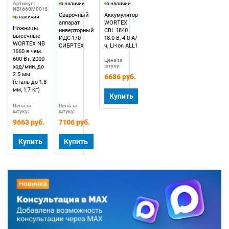
Артикул:
в наличии
в наличии
NB1660M0018
Сварочный
Аккумулятор
в наличии
аппарат
WORTEX
Ножницы
инверторный
CBL 1840
высечные
ИДС-170
18.0 В, 4.0 А/
WORTEX NB
СИБРТЕХ
ч, Li-Ion ALL1
1660 в чем.
600 Вт, 2000
Цена за
штуку:
ход/мин, до
2.5 мм
6686 руб.
(сталь до 1.8
мм, 1.7 кг)
Купить
Цена за
Цена за
штуку:
штуку:
9663 руб.
7106 руб.
Купить
Купить