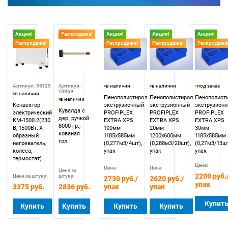
Акция!
Распродажа!
Акция!
Акция!
Акция!
Распродажа!
Распродажа!
Распродажа!
Распродажа
Артикул: 98125
Артикул:
в наличии
в наличии
под заказ
10969
в наличии
Пенополистирол
Пенополистирол
Пенополист
в наличии
Конвектор
экструзионный
экструзионный
экструзион
Кувалда с
электрический
PROFIPLEX
PROFIPLEX
PROFIPLEX
дер. ручкой
КМ-1500.2(230
EXTRA XPS
EXTRA XPS
EXTRA XPS
8000 гр.,
В, 1500Вт, X-
100мм
20мм
30мм
кованая
образный
1185х585мм
1200х600мм
1185х585мм
гол.
нагреватель,
(0,277м3/4шт),
(0,288м3/20шт),
(0,27м3/13шт
колеса,
упак
упак
упак
термостат)
Цена:
Цена:
Цена:
Цена за
2200 руб.
Цена за штуку:
штуку:
2730 руб.
/
2620 руб.
/
упак
3375 руб.
2836 руб.
упак
упак
Купит
Купить
Купить
Купить
Купить