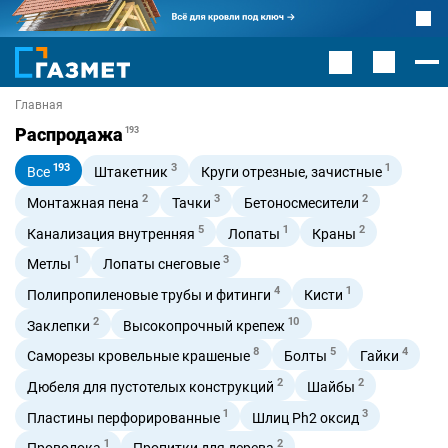
Главная
Распродажа
193
193
3
1
Все
Штакетник
Круги отрезные, зачистные
2
3
2
Монтажная пена
Тачки
Бетоносмесители
5
1
2
Канализация внутренняя
Лопаты
Краны
1
3
Метлы
Лопаты снеговые
4
1
Полипропиленовые трубы и фитинги
Кисти
2
10
Заклепки
Высокопрочный крепеж
8
5
4
Саморезы кровельные крашеные
Болты
Гайки
2
2
Дюбеля для пустотелых конструкций
Шайбы
1
3
Пластины перфорированные
Шлиц Ph2 оксид
1
2
Проволока
Пропитки для дерева