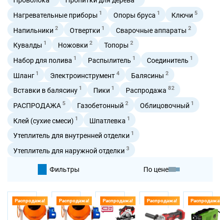
1
1
5
Нагревательные приборы
Опоры бруса
Ключи
2
1
2
Напильники
Отвертки
Сварочные аппараты
1
2
2
Кувалды
Ножовки
Топоры
1
1
1
Набор для полива
Распылитель
Соединитель
1
4
2
Шланг
Электроинструмент
Балясины
1
1
82
Вставки в балясину
Пики
Распродажа
5
2
1
РАСПРОДАЖА
Газобетонный
Облицовочный
1
1
Клей (сухие смеси)
Шпатлевка
1
Утеплитель для внутренней отделки
3
Утеплитель для наружной отделки
Фильтры
По цене
По умолчанию
Распродажа!
Распродажа!
Распродажа!
Распродажа!
Распродажа
По цене