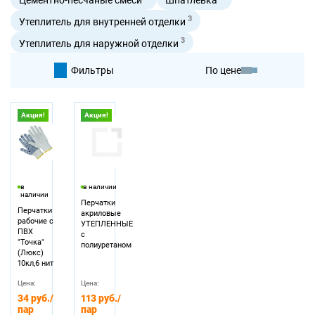
3
Утеплитель для внутренней отделки
3
Утеплитель для наружной отделки
Фильтры
По цене
По умолчанию
Акция!
Акция!
По цене
в
в наличии
наличии
Перчатки
Перчатки
акриловые
рабочие с
УТЕПЛЕННЫЕ
ПВХ
с
"Точка"
полиуретаном
(Люкс)
10кл,6 нит
Цена:
Цена:
34 руб.
/
113 руб.
/
пар
пар