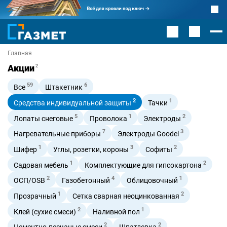
Главная
Акции
2
59
6
Все
Штакетник
2
1
Средства индивидуальной защиты
Тачки
5
1
2
Лопаты снеговые
Проволока
Электроды
7
3
Нагревательные приборы
Электроды Goodel
1
3
2
Шифер
Углы, розетки, короны
Софиты
1
2
Садовая мебель
Комплектующие для гипсокартона
2
4
1
ОСП/OSB
Газобетонный
Облицовочный
1
2
Прозрачный
Сетка сварная неоцинкованная
2
1
Клей (сухие смеси)
Наливной пол
2
2
Цементно-песчаные смеси
Шпатлевка