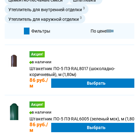
3
Утеплитель для внутренней отделки
3
Утеплитель для наружной отделки
Фильтры
По цене
По умолчанию
Акция!
в наличии
По цене
Штакетник ПО-5 ПЭ RAL8017 (шоколадно-
коричневый), м (1,80м)
86 руб.
/
Выбрать
м
Акция!
в наличии
Штакетник ПО-5 ПЭ RAL6005 (зеленый мох), м (1,80м)
86 руб.
/
Выбрать
м