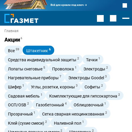
Главная
Акции
6
59
6
Все
Штакетник
2
1
Средства индивидуальной защиты
Тачки
5
1
2
Лопаты снеговые
Проволока
Электроды
7
3
Нагревательные приборы
Электроды Goodel
1
3
2
Шифер
Углы, розетки, короны
Софиты
1
2
Садовая мебель
Комплектующие для гипсокартона
2
4
1
ОСП/OSB
Газобетонный
Облицовочный
1
2
Прозрачный
Сетка сварная неоцинкованная
2
1
Клей (сухие смеси)
Наливной пол
2
2
Цементно-песчаные смеси
Шпатлевка