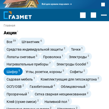
Главная
Акции
1
59
6
Все
Штакетник
2
1
Средства индивидуальной защиты
Тачки
5
1
2
Лопаты снеговые
Проволока
Электроды
7
3
Нагревательные приборы
Электроды Goodel
1
3
2
Шифер
Углы, розетки, короны
Софиты
1
2
Садовая мебель
Комплектующие для гипсокартона
2
4
1
ОСП/OSB
Газобетонный
Облицовочный
1
2
Прозрачный
Сетка сварная неоцинкованная
2
1
Клей (сухие смеси)
Наливной пол
2
2
Цементно-песчаные смеси
Шпатлевка