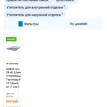
3
Утеплитель для внутренней отделки
3
Утеплитель для наружной отделки
Фильтры
По цене
По умолчанию
Акция!
По цене
в наличии
Шифер а/ц
СВ-40 5,2мм
1750х980мм
7-волновый
ТУ Серый,
шт (1 сорт)
Цена за
штуку:
569 руб.