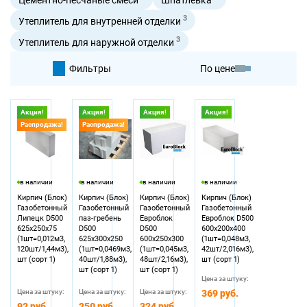
3
Утеплитель для внутренней отделки
3
Утеплитель для наружной отделки
Фильтры
По цене
По умолчанию
Акция!
Акция!
Акция!
Акция!
Распродажа!
Распродажа!
По цене
в наличии
в наличии
в наличии
в наличии
Кирпич (Блок)
Кирпич (Блок)
Кирпич (Блок)
Кирпич (Блок)
Газобетонный
Газобетонный
Газобетонный
Газобетонный
Липецк D500
паз-гребень
Eвроблок
Eвроблок D500
625х250х75
D500
D500
600х200х400
(1шт=0,012м3,
625х300х250
600х250х300
(1шт=0,048м3,
120шт/1,44м3),
(1шт=0,0469м3,
(1шт=0,045м3,
42шт/2,016м3),
шт (сорт 1)
40шт/1,88м3),
48шт/2,16м3),
шт (сорт 1)
шт (сорт 1)
шт (сорт 1)
Цена за штуку:
Цена за штуку:
Цена за штуку:
Цена за штуку:
369 руб.
92 руб.
250 руб.
324 руб.