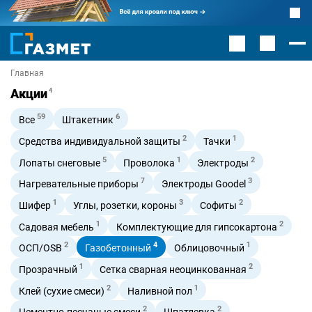
Главная
Акции
4
59
6
Все
Штакетник
2
1
Средства индивидуальной защиты
Тачки
5
1
2
Лопаты снеговые
Проволока
Электроды
7
3
Нагревательные приборы
Электроды Goodel
1
3
2
Шифер
Углы, розетки, короны
Софиты
1
2
Садовая мебель
Комплектующие для гипсокартона
2
4
1
ОСП/OSB
Газобетонный
Облицовочный
1
2
Прозрачный
Сетка сварная неоцинкованная
2
1
Клей (сухие смеси)
Наливной пол
2
2
Цементно-песчаные смеси
Шпатлевка