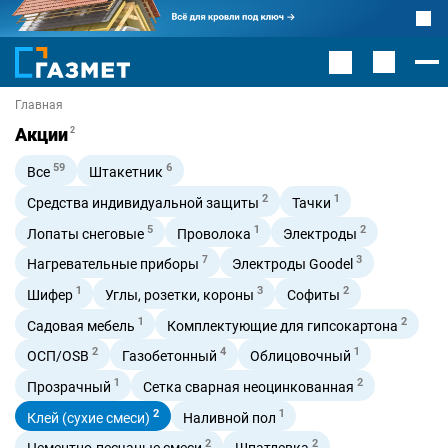
Главная
Акции
2
59
6
Все
Штакетник
2
1
Средства индивидуальной защиты
Тачки
5
1
2
Лопаты снеговые
Проволока
Электроды
7
3
Нагревательные приборы
Электроды Goodel
1
3
2
Шифер
Углы, розетки, короны
Софиты
1
2
Садовая мебель
Комплектующие для гипсокартона
2
4
1
ОСП/OSB
Газобетонный
Облицовочный
1
2
Прозрачный
Сетка сварная неоцинкованная
2
1
Клей (сухие смеси)
Наливной пол
2
2
Цементно-песчаные смеси
Шпатлевка