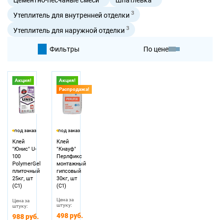
3
Утеплитель для внутренней отделки
3
Утеплитель для наружной отделки
Фильтры
По цене
По умолчанию
Акция!
Акция!
Распродажа!
По цене
под заказ
под заказ
Клей
Клей
"Юнис" U-
"Кнауф"
100
Перлфикс
PolymerGel
монтажный
плиточный
гипсовый
25кг, шт
30кг, шт
(С1)
(С1)
Цена за
Цена за
штуку:
штуку:
498 руб.
988 руб.