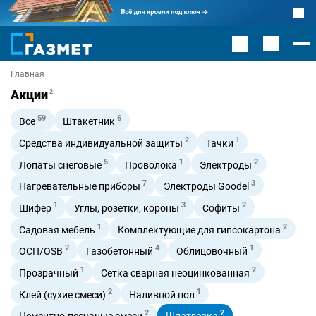
Главная
Акции
2
59
6
Все
Штакетник
2
1
Средства индивидуальной защиты
Тачки
5
1
2
Лопаты снеговые
Проволока
Электроды
7
3
Нагревательные приборы
Электроды Goodel
1
3
2
Шифер
Углы, розетки, короны
Софиты
1
2
Садовая мебель
Комплектующие для гипсокартона
2
4
1
ОСП/OSB
Газобетонный
Облицовочный
1
2
Прозрачный
Сетка сварная неоцинкованная
2
1
Клей (сухие смеси)
Наливной пол
2
2
Цементно-песчаные смеси
Шпатлевка