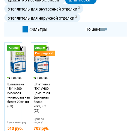
3
Утеплитель для внутренней отделки
3
Утеплитель для наружной отделки
Фильтры
По цене
По умолчанию
Акция!
Акция!
Распродажа!
По цене
в наличии
в наличии
Шпатлевка
Шпатлевка
"ЕК" К200
"ЕК" VH80
гипсовая
цементная
универсальная
финишная
белая 20кг, шт
белая
(С1)
20кг, шт
(С1)
Цена за
Цена за штуку:
штуку:
513 руб.
703 руб.