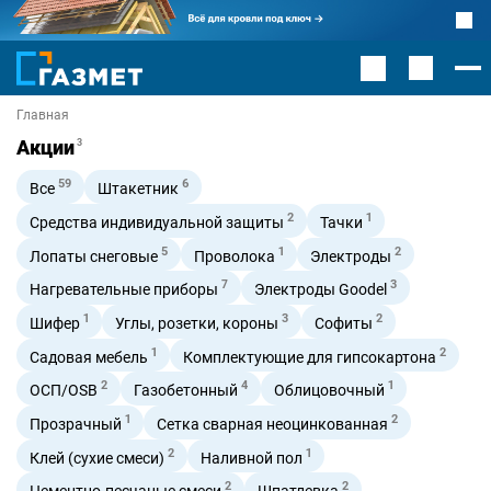
Главная
Акции
3
59
6
Все
Штакетник
2
1
Средства индивидуальной защиты
Тачки
5
1
2
Лопаты снеговые
Проволока
Электроды
7
3
Нагревательные приборы
Электроды Goodel
1
3
2
Шифер
Углы, розетки, короны
Софиты
1
2
Садовая мебель
Комплектующие для гипсокартона
2
4
1
ОСП/OSB
Газобетонный
Облицовочный
1
2
Прозрачный
Сетка сварная неоцинкованная
2
1
Клей (сухие смеси)
Наливной пол
2
2
Цементно-песчаные смеси
Шпатлевка