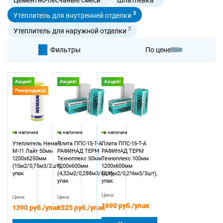
3
Утеплитель для внутренней отделки
3
Утеплитель для наружной отделки
Фильтры
По цене
По умолчанию
Акция!
Акция!
Акция!
Распродажа!
По цене
в наличии
в наличии
в наличии
Утеплитель Неман
Плита ППС-15-Т-А
Плита ППС-15-Т-А
М-11 Лайт 50мм
РАФИНАД ТЕРМ
РАФИНАД ТЕРМ
1200х6250мм
Техноплекс 50мм
Техноплекс 100мм
(15м2/0,75м3/2шт),
1200х600мм
1200х600мм
упак
(4,32м2/0,288м3/6шт),
(2,16м2/0,216м3/3шт),
упак
упак
Цена:
Цена:
Цена:
1690 руб.
/упак
1390 руб.
/упак
1525 руб.
/упак