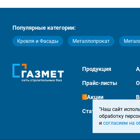
Популярные категории:
Кровля и Фасады
Металлопрокат
Метал
Продукция
А
Прайс-листы
О
Акции
В
"Наш сайт исполь
Статьи
К
обработку персо
и
согласием на о