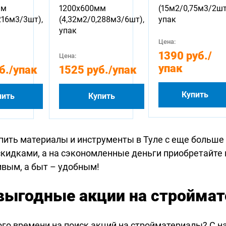
мм
1200х600мм
(15м2/0,75м3/2шт
216м3/3шт),
(4,32м2/0,288м3/6шт),
упак
упак
Цена:
1390 руб.
/
Цена:
упак
б.
/упак
1525 руб.
/упак
Купить
пить
Купить
пить материалы и инструменты в Туле с еще больше
скидками, а на сэкономленные деньги приобретайте
ивым, а быт – удобным!
выгодные акции на стройма
ого времени на поиск акций на стройматериалы? С н