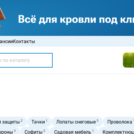
ансии
Контакты
2
1
5
й защиты
Тачки
Лопаты снеговые
Проволока
3
2
1
короны
Софиты
Садовая мебель
Комплектующ