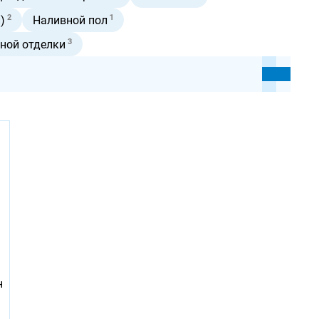
2
1
)
Наливной пол
3
ной отделки
н