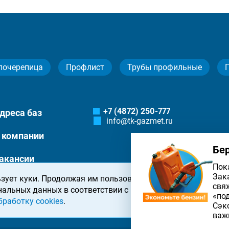
лочерепица
Профлист
Трубы профильные
+7 (4872) 250-777
дреса баз
info@tk-gazmet.ru
 компании
Бе
акансии
Пок
Зак
зует куки. Продолжая им пользоваться, вы соглашаетесь 
онтакты
свя
нальных данных в соответствии с
политикой конфиденциа
«по
бработку cookies
.
Сэк
важ