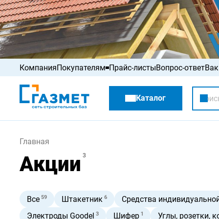
Компания
Покупателям
Прайс-листы
Вопрос-ответ
Вак
Акции
Каталог
Распродажа
Главная
Акции
3
59
6
Все
Штакетник
Средства индивидуально
3
1
Электроды Goodel
Шифер
Углы, розетки, 