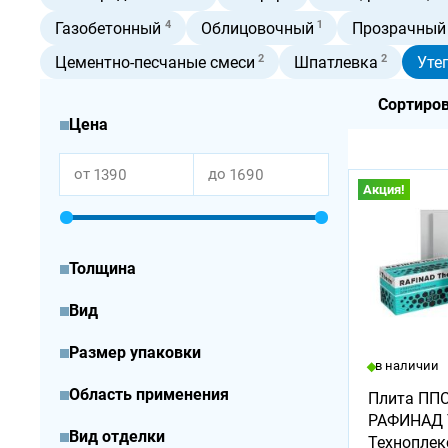
4
1
Газобетонный
Облицовочный
Прозрачный
2
2
Цементно-песчаные смеси
Шпатлевка
Уте
Сортиров
Цена
от
до
Акция!
Толщина
Вид
Размер упаковки
в наличии
Область применения
Плита ППС-
РАФИНАД
Вид отделки
Техноплек