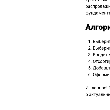
распродажи
фундамента
Алгор
Выберит
Выберит
Введите
Отсорти
Добавьт
Оформит
И главное!
о актуальн