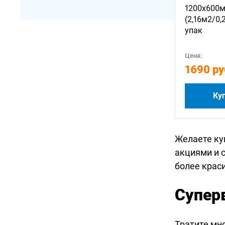
1200х600
(2,16м2/0,
упак
Цена:
1690 ру
Ку
Желаете ку
акциями и 
более крас
Супер
Тратите мн