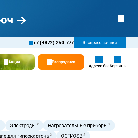
+7 (4872) 250-777
Экспресс-заявка
Акции
Распродажа
Адреса баз
Корзина
1
2
7
Электроды
Нагревательные приборы
2
2
ие для гипсокартона
ОСП/OSB