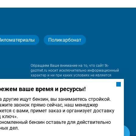
Пиломатериалы
Поликарбонат
Обращаем Ваше внимание на то, что сайт tk-
gazmet.ru носит исключительно информационный
характер и ни при каких условиях не является
публичной офертой, определяемой положениями
Статьи 437 (2) Гражданского кодекса Российской
режем ваше время и ресурсы!
Федерации.
а другие ищут бензин, вы занимаетесь стройкой.
ажите звонок прямо сейчас, наш менеджер
на
жется с вами, примет заказ и организует доставку
льности
ОК
д ключ».
ономленный бензин оставьте для действительно
ных дел.