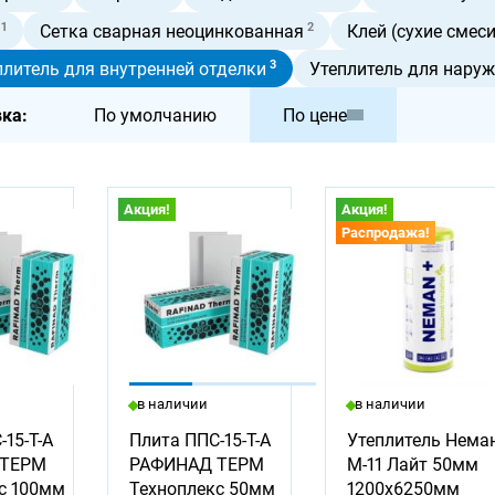
1
2
Сетка сварная неоцинкованная
Клей (сухие смеси
3
плитель для внутренней отделки
Утеплитель для наруж
ка:
По умолчанию
По цене
Акция!
Акция!
Распродажа!
в наличии
в наличии
15-Т-А
Плита ППС-15-Т-А
Утеплитель Нема
 ТЕРМ
РАФИНАД ТЕРМ
М-11 Лайт 50мм
с 100мм
Техноплекс 50мм
1200х6250мм