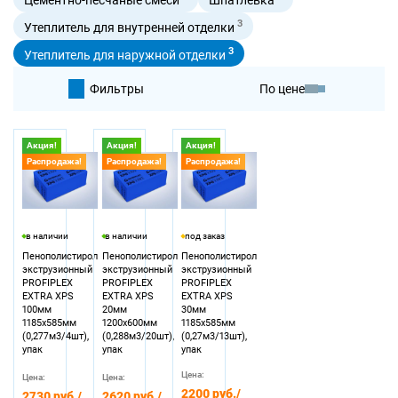
3
Утеплитель для внутренней отделки
3
Утеплитель для наружной отделки
Фильтры
По цене
По умолчанию
Акция!
Акция!
Акция!
Распродажа!
Распродажа!
Распродажа!
По цене
в наличии
в наличии
под заказ
Пенополистирол
Пенополистирол
Пенополистирол
экструзионный
экструзионный
экструзионный
PROFIPLEX
PROFIPLEX
PROFIPLEX
EXTRA XPS
EXTRA XPS
EXTRA XPS
100мм
20мм
30мм
1185х585мм
1200х600мм
1185х585мм
(0,277м3/4шт),
(0,288м3/20шт),
(0,27м3/13шт),
упак
упак
упак
Цена:
Цена:
Цена:
2200 руб.
/
2730 руб.
/
2620 руб.
/