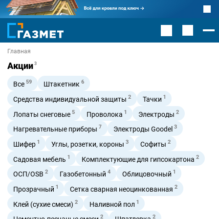
Главная
Акции
3
59
6
Все
Штакетник
2
1
Средства индивидуальной защиты
Тачки
5
1
2
Лопаты снеговые
Проволока
Электроды
7
3
Нагревательные приборы
Электроды Goodel
1
3
2
Шифер
Углы, розетки, короны
Софиты
1
2
Садовая мебель
Комплектующие для гипсокартона
2
4
1
ОСП/OSB
Газобетонный
Облицовочный
1
2
Прозрачный
Сетка сварная неоцинкованная
2
1
Клей (сухие смеси)
Наливной пол
2
2
Цементно-песчаные смеси
Шпатлевка