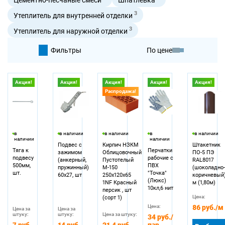
3
Утеплитель для внутренней отделки
3
Утеплитель для наружной отделки
Фильтры
По цене
По умолчанию
Акция!
Акция!
Акция!
Акция!
Акция!
Распродажа!
По цене
в
в наличии
в наличии
в
в наличии
наличии
наличии
Подвес с
Кирпич НЗКМ
Штакетник
Тяга к
Перчатки
зажимом
Облицовочный
ПО-5 ПЭ
подвесу
рабочие с
(анкерный,
Пустотелый
RAL8017
500мм,
ПВХ
пружинный)
М-150
(шоколадно
шт.
"Точка"
60х27, шт
250х120х65
коричневый)
(Люкс)
1NF Красный
м (1,80м)
10кл,6 нит
персик , шт
Цена:
(сорт 1)
Цена:
86 руб.
/м
Цена за
Цена за
штуку:
штуку:
Цена за штуку:
34 руб.
/