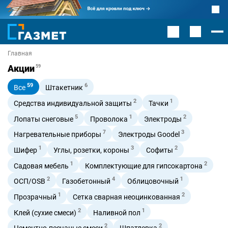
Главная
Акции
59
59
6
Все
Штакетник
2
1
Средства индивидуальной защиты
Тачки
5
1
2
Лопаты снеговые
Проволока
Электроды
7
3
Нагревательные приборы
Электроды Goodel
1
3
2
Шифер
Углы, розетки, короны
Софиты
1
2
Садовая мебель
Комплектующие для гипсокартона
2
4
1
ОСП/OSB
Газобетонный
Облицовочный
1
2
Прозрачный
Сетка сварная неоцинкованная
2
1
Клей (сухие смеси)
Наливной пол
2
2
Цементно-песчаные смеси
Шпатлевка