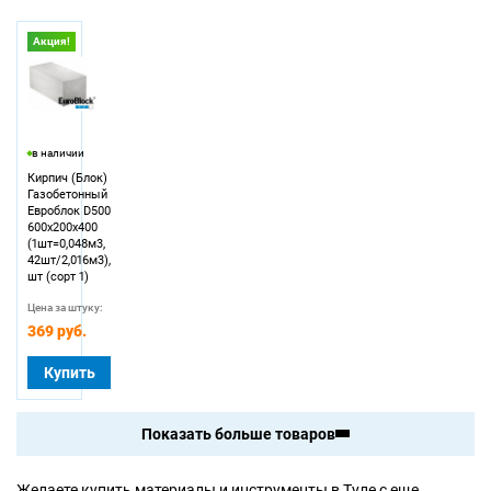
Акция!
в наличии
Кирпич (Блок)
Газобетонный
Eвроблок D500
600х200х400
(1шт=0,048м3,
42шт/2,016м3),
шт (сорт 1)
Цена за штуку:
369 руб.
Купить
Показать больше товаров
Желаете купить материалы и инструменты в Туле с еще