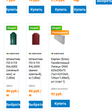
7 руб.
14 руб.
21,4 руб.
пар
Выбрать
Купить
Купить
Купить
Купить
Акция!
Акция!
Акция!
Распродажа!
в наличии
в наличии
в наличии
Штакетник
Штакетник
Кирпич (Блок)
ПО-5 ПЭ
ПО-5 ПЭ
Газобетонный
RAL6005
RAL3005
Липецк D500
(зеленый
(винно-
625х250х75
мох), м
красный),
(1шт=0,012м3,
(1,80м)
м (1,80м)
120шт/1,44м3),
шт (сорт 1)
Цена:
Цена:
Цена за штуку:
86 руб.
/
86 руб.
/
92 руб.
м
м
Купить
Выбрать
Выбрать