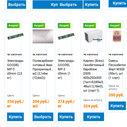
Купить
Выбрать
Купить
Выбрать
Купить
Акция!
Акция!
Акция!
Акция!
Акция!
в наличии
в наличии
в наличии
в наличии
в наличии
Электроды
Поликарбонат
Электроды
Кирпич (Блок)
Смесь
GOODEL
сотовый 4мм
GOODEL
Газобетонный
Пескобетон
МР-3
Прозрачный ,
МР-3
Eвроблок
Форт М300
d3mm (2,5
м2 (2,1х6м
d3mm (1
D500
(50кг), шт
кг)
(12,6м2))
кг)
600х250х300
(1 сорт)
(1шт=0,045м3,
Цена за
48шт/2,16м3),
штуку:
шт (сорт 1)
350 руб.
Цена:
Цена:
Цена:
Цена за штуку:
254 руб.
/
259 руб.
/
278 руб.
/
Купить
кг
м2
кг
324 руб.
Купить
Выбрать
Купить
Купить