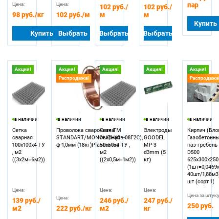
пар
Цена:
Цена:
102 руб.
/
102 руб.
/
98 руб.
/кг
102 руб.
/м
м
м
Купить
Купить
Выбрать
Выбрать
Выбрать
Акция!
Акция!
Акция!
Акция!
Акция!
Распродажа!
Распродажа
в наличии
в наличии
в наличии
в наличии
в наличии
Сетка
Проволока сварочная TM
Сетка
Электроды
Кирпич (Бло
сварная
STANDART/MONOLITH(Св-08Г2С),
сварная
GOODEL
Газобетонн
100х100х4 ТУ
ф-1,0мм (18кг)PlasmaTec
50х50х4 ТУ ,
МР-3
паз-гребень
, м2
м2
d3mm (5
D500
((3х2м=6м2))
((2х0,5м=1м2))
кг)
625х300х250
(1шт=0,0469
40шт/1,88м3)
шт (сорт 1)
Цена:
Цена:
Цена:
Цена за штуку
Цена:
139 руб.
/
246 руб.
/
247 руб.
/
250 руб.
м2
222 руб.
/кг
м2
кг