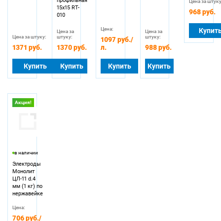
профильная
Цена за штуку
15х15 RT-
968 руб.
010
Цена:
Купит
Цена за
Цена за
Цена за штуку:
штуку:
штуку:
1097 руб.
/
1371 руб.
1370 руб.
л.
988 руб.
Купить
Купить
Купить
Купить
Акция!
в наличии
Электроды
Монолит
ЦЛ-11 d.4
мм (1 кг) по
нержавейке
Цена:
706 руб.
/