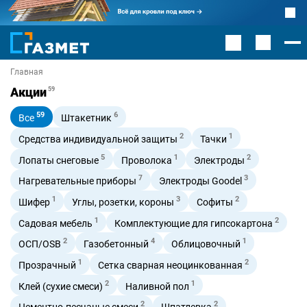
Главная
Акции
59
59
6
Все
Штакетник
2
1
Средства индивидуальной защиты
Тачки
5
1
2
Лопаты снеговые
Проволока
Электроды
7
3
Нагревательные приборы
Электроды Goodel
1
3
2
Шифер
Углы, розетки, короны
Софиты
1
2
Садовая мебель
Комплектующие для гипсокартона
2
4
1
ОСП/OSB
Газобетонный
Облицовочный
1
2
Прозрачный
Сетка сварная неоцинкованная
2
1
Клей (сухие смеси)
Наливной пол
2
2
Цементно-песчаные смеси
Шпатлевка