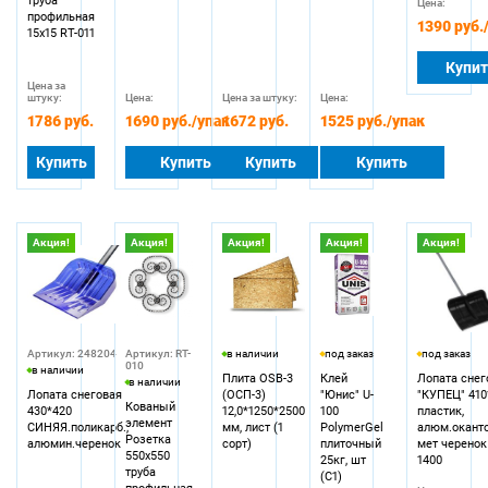
труба
Цена:
профильная
1390 руб.
15х15 RT-011
Купи
Цена за
штуку:
Цена:
Цена за штуку:
Цена:
1786 руб.
1690 руб.
/упак
1672 руб.
1525 руб.
/упак
Купить
Купить
Купить
Купить
Акция!
Акция!
Акция!
Акция!
Акция!
Артикул: 248204
Артикул: RT-
в наличии
под заказ
под заказ
010
в наличии
Плита OSB-3
Клей
Лопата снег
в наличии
Лопата снеговая
(ОСП-3)
"Юнис" U-
"КУПЕЦ" 410
Кованый
430*420
12,0*1250*2500
100
пластик,
элемент
СИНЯЯ.поликарб.,
мм, лист (1
PolymerGel
алюм.оканто
Розетка
алюмин.черенок
сорт)
плиточный
мет черенок
550х550
25кг, шт
1400
труба
(С1)