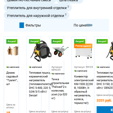
3
Утеплитель для внутренней отделки
3
Утеплитель для наружной отделки
Фильтры
По цене
По умолчанию
Акция!
Акция!
Акция!
Акция!
Акция!
Распродажа!
По цене
в наличии
в наличии
Артикул:
Артикул: 98125
в наличии
689233
в наличии
Домик
Тепловая пушка,
Тепловая пу
в наличии
садовый
керамический
Конвектор
керамическ
Тачка
"Туалет",
нагреватель
электрический
нагреватель
строительная
шт
(тепловентилятор)
КМ-1500.2(230
DHC 3-150; 2
"Palisad"2-х
DHC 5-400, 220 В,
В, 1500Вт, X-
кВт// DENZE
колесная,
0,04/3/5 кВт//
образный
усил.(гр-320
Цена за штуку
Denzel
нагреватель,
кг)
колеса,
3331 руб.
термостат)
Цена за
штуку:
К
Цена за штуку:
Цена за штуку:
Цена за штуку:
18