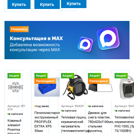
Купить
Купить
Купить
Акция!
Акция!
Акция!
Акция!
Акция!
Распродажа!
Распродажа!
Артикул: RT-
под заказ
Артикул: 96429
в наличии
Артикул: 964
014
в наличии
в наличии
Пенополистирол
Движок для
в наличии
экструзионный
Тепловая пушка,
снега пластик.
Тепловентил
Кованый
PROFIPLEX
керамический
780х420х1140мм,
керамическ
элемент
EXTRA XPS
нагреватель
стальная
FHC-1500, (3
Розетка
30мм
(тепловентилятор)
рукоятка,
75/1500Вт)