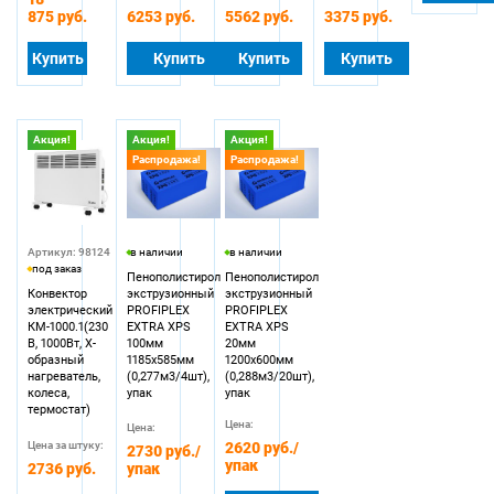
875 руб.
6253 руб.
5562 руб.
3375 руб.
Купить
Купить
Купить
Купить
Акция!
Акция!
Акция!
Распродажа!
Распродажа!
Артикул: 98124
в наличии
в наличии
под заказ
Пенополистирол
Пенополистирол
Конвектор
экструзионный
экструзионный
электрический
PROFIPLEX
PROFIPLEX
КМ-1000.1(230
EXTRA XPS
EXTRA XPS
В, 1000Вт, X-
100мм
20мм
образный
1185х585мм
1200х600мм
нагреватель,
(0,277м3/4шт),
(0,288м3/20шт),
колеса,
упак
упак
термостат)
Цена:
Цена:
Цена за штуку:
2620 руб.
/
2730 руб.
/
упак
2736 руб.
упак