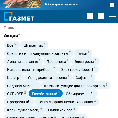
Главная
Акции
4
59
6
Все
Штакетник
2
1
Средства индивидуальной защиты
Тачки
5
1
2
Лопаты снеговые
Проволока
Электроды
7
3
Нагревательные приборы
Электроды Goodel
1
3
2
Шифер
Углы, розетки, короны
Софиты
1
2
Садовая мебель
Комплектующие для гипсокартона
2
4
1
ОСП/OSB
Газобетонный
Облицовочный
1
2
Прозрачный
Сетка сварная неоцинкованная
2
1
Клей (сухие смеси)
Наливной пол
2
2
Цементно-песчаные смеси
Шпатлевка