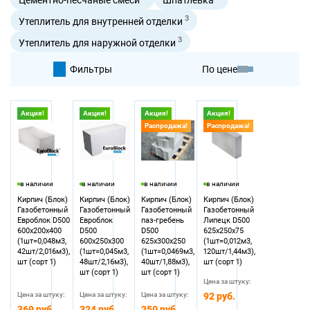
3
Утеплитель для внутренней отделки
3
Утеплитель для наружной отделки
Фильтры
По цене
По умолчанию
Акция!
Акция!
Акция!
Акция!
Распродажа!
Распродажа!
По цене
в наличии
в наличии
в наличии
в наличии
Кирпич (Блок)
Кирпич (Блок)
Кирпич (Блок)
Кирпич (Блок)
Газобетонный
Газобетонный
Газобетонный
Газобетонный
Eвроблок D500
Eвроблок
паз-гребень
Липецк D500
600х200х400
D500
D500
625х250х75
(1шт=0,048м3,
600х250х300
625х300х250
(1шт=0,012м3,
42шт/2,016м3),
(1шт=0,045м3,
(1шт=0,0469м3,
120шт/1,44м3),
шт (сорт 1)
48шт/2,16м3),
40шт/1,88м3),
шт (сорт 1)
шт (сорт 1)
шт (сорт 1)
Цена за штуку:
Цена за штуку:
Цена за штуку:
Цена за штуку:
92 руб.
369 руб.
324 руб.
250 руб.