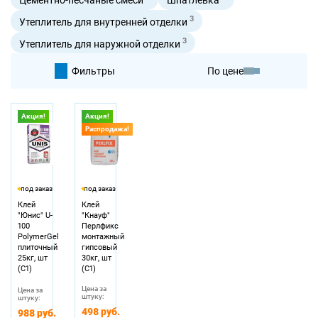
3
Утеплитель для внутренней отделки
3
Утеплитель для наружной отделки
Фильтры
По цене
По умолчанию
Акция!
Акция!
Распродажа!
По цене
под заказ
под заказ
Клей
Клей
"Юнис" U-
"Кнауф"
100
Перлфикс
PolymerGel
монтажный
плиточный
гипсовый
25кг, шт
30кг, шт
(С1)
(С1)
Цена за
Цена за
штуку:
штуку:
498 руб.
988 руб.