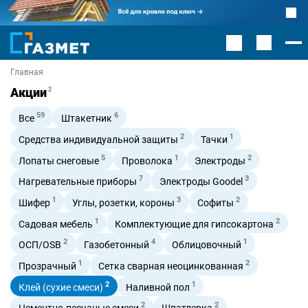
Главная
Акции
2
59
6
Все
Штакетник
2
1
Средства индивидуальной защиты
Тачки
5
1
2
Лопаты снеговые
Проволока
Электроды
7
3
Нагревательные приборы
Электроды Goodel
1
3
2
Шифер
Углы, розетки, короны
Софиты
1
2
Садовая мебель
Комплектующие для гипсокартона
2
4
1
ОСП/OSB
Газобетонный
Облицовочный
1
2
Прозрачный
Сетка сварная неоцинкованная
2
1
Клей (сухие смеси)
Наливной пол
2
2
Цементно-песчаные смеси
Шпатлевка