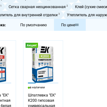
1
2
Сетка сварная неоцинкованная
Клей (сухие смеси
3
плитель для внутренней отделки
Утеплитель для наруж
ка:
По умолчанию
По цене
Акция!
в наличии
 "ЕК"
Шпатлевка "ЕК"
нтная
К200 гипсовая
 белая
универсальная