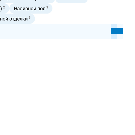
2
1
)
Наливной пол
3
ной отделки