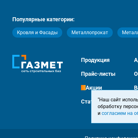
Популярные категории:
Кровля и Фасады
Металлопрокат
Метал
Продукция
А
Прайс-листы
О
Акции
В
"Наш сайт исполь
Статьи
К
обработку персо
и
согласием на о