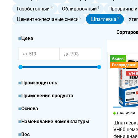
4
1
Газобетонный
Облицовочный
Прозрачный
2
2
Цементно-песчаные смеси
Шпатлевка
Уте
Сортиров
Цена
от
до
Акция!
Распродажа!
Производитель
Применение продукта
Основа
в наличии
Наменование номенклатуры
Шпатлевка
VH80 цеме
Вес
финишная