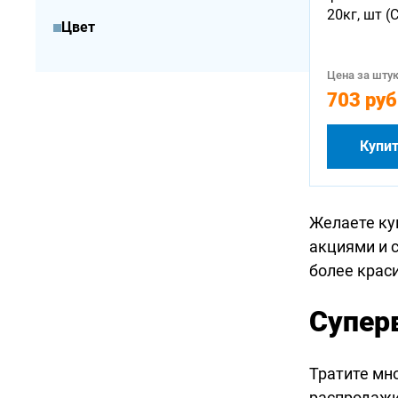
20кг, шт (С
Цвет
Цена за штук
703 руб
Купи
Желаете ку
акциями и 
более крас
Супер
Тратите мн
распродажи