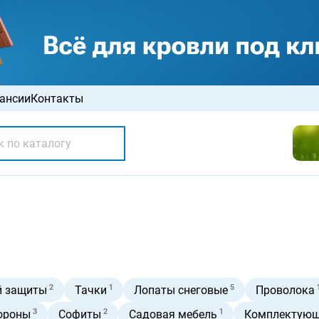
ансии
Контакты
2
1
5
й защиты
Тачки
Лопаты снеговые
Проволока
3
2
1
короны
Софиты
Садовая мебель
Комплектующ