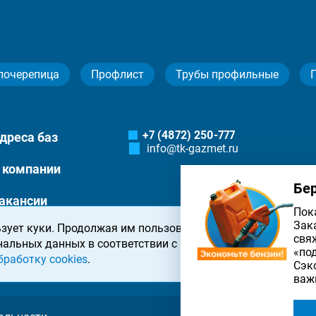
лочерепица
Профлист
Трубы профильные
+7 (4872) 250-777
дреса баз
info@tk-gazmet.ru
 компании
Бе
акансии
Пок
Зак
зует куки. Продолжая им пользоваться, вы соглашаетесь 
онтакты
свя
нальных данных в соответствии с
политикой конфиденциа
«по
бработку cookies
.
Сэк
важ