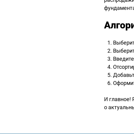
фундамента
Алгор
Выберит
Выберит
Введите
Отсорти
Добавьт
Оформит
И главное!
о актуальн