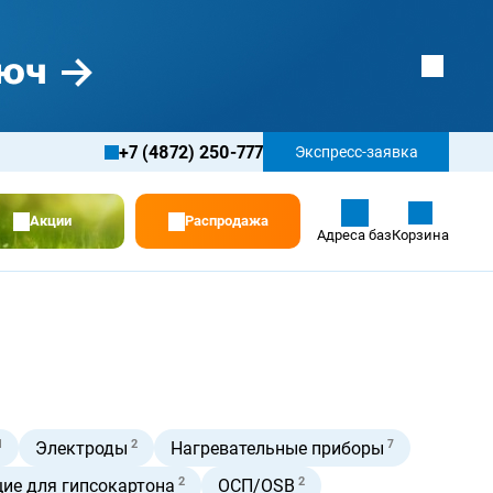
+7 (4872) 250-777
Экспресс-заявка
Акции
Распродажа
Адреса баз
Корзина
1
2
7
Электроды
Нагревательные приборы
2
2
ие для гипсокартона
ОСП/OSB