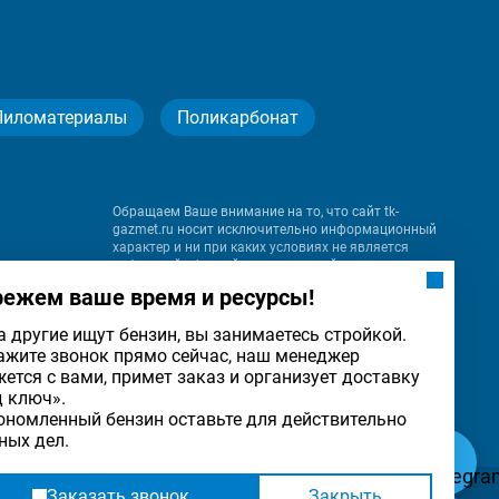
Пиломатериалы
Поликарбонат
Обращаем Ваше внимание на то, что сайт tk-
gazmet.ru носит исключительно информационный
характер и ни при каких условиях не является
публичной офертой, определяемой положениями
Статьи 437 (2) Гражданского кодекса Российской
режем ваше время и ресурсы!
Федерации.
а другие ищут бензин, вы занимаетесь стройкой.
ажите звонок прямо сейчас, наш менеджер
на
жется с вами, примет заказ и организует доставку
льности
ОК
д ключ».
ономленный бензин оставьте для действительно
ных дел.
Заказать звонок
Закрыть