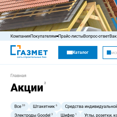
Компания
Покупателям
Прайс-листы
Вопрос-ответ
Вак
Акции
Каталог
Распродажа
Главная
Акции
2
59
6
Все
Штакетник
Средства индивидуально
3
1
Электроды Goodel
Шифер
Углы, розетки, 