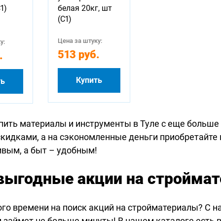
1)
белая 20кг, шт
(С1)
Цена за штуку:
у:
513 руб.
.
Купить
ть
пить материалы и инструменты в Туле с еще больше
скидками, а на сэкономленные деньги приобретайте
ивым, а быт – удобным!
выгодные акции на стройма
ого времени на поиск акций на стройматериалы? С н
 займет не больше минуты! В нашем каталоге есть в