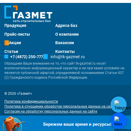
Продукция
Адреса баз
Прайс-листы
О компании
Акции
Вакансии
Статьи
Контакты
+7 (4872) 250-777
info@tk-gazmet.ru
Обращаем Ваше внимание на то, что сайт tk-gazmet.ru носит
исключительно информационный характер и ни при каких условиях не
является публичной офертой, определяемой положениями Статьи 437
(2) Гражданского кодекса Российской Федерации.
© 2026 «Газмет»
Политика конфиденциальности
Политика в отношении обработки персональных данных на сайте
Согласие на обработку персональных данных на сайте
Разработка
и
продвижение сайта
— «Имиджмарк»
"Наш сайт использует куки. Продолжая им пользоваться, вы соглашаетесь
Бережем ваше время и ресурсы!
на обработку персональных данных в соответствии с
политикой