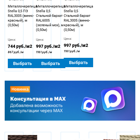
Металлочерепица
Металлочерепица
Металлочерепица
Stella 0,5 ПЭ
Stella 0,5
Stella 0,5
RAL3005 (винно-
Стальной бархат
Стальной бархат
красный), м
RAL6005
RAL3005 (винно-
(0,50м)
(зеленый мох), м
красный), м
(0,50м)
(0,50м)
Цена:
Цена:
Цена:
997
руб./м2
744
руб./м2
997
руб./м2
1161 руб./м
867 руб./м
1161 руб./м
Выбрать
Выбрать
Выбрать