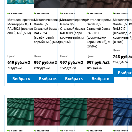
в наличии
в наличии
в наличии
в наличии
в наличии
Металлочерепица
Металлочерепица
Металлочерепица
Металлочерепица
Металлочер
Монтеррей 0,5 ПЭ
Garda 0,5
Garda 0,5
Garda 0,5
Garda 0,5 П
RAL5021 (водная
Стальной бархат
Стальной бархат
Стальной бархат
RAL8017
синь), м (0,50м)
RAL7024
RAL8019 (серо-
RAL8017
(шоколадно
(графитовый
коричневый), м
(шоколадно-
коричневый)
серый), м (0,50м)
(0,50м)
коричневый), м
(0,50м)
(0,50м)
Цена:
743
руб./
Цена:
Цена:
Цена:
Цена:
619
руб./м2
997
руб./м2
997
руб./м2
997
руб./м2
888 руб./м
731 руб./м
1192 руб./м
1192 руб./м
1192 руб./м
Выбра
Выбрать
Выбрать
Выбрать
Выбрать
в наличии
в наличии
в наличии
в наличии
в наличии