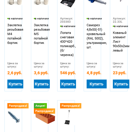
в наличии
в наличии
Артикул:
в наличии
Артикул:
203383
22.33L
Заклепка
Заклепка
Саморез
в наличии
в наличии
резьбовая
резьбовая
4,8х50(-51)
Лопата
Кованый
М4
М5
кровельный
снеговая
элемент
потайной
потайной
(RAL 5002),
430*420
Лист
бортик
бортик
ультрамарин,
поликарб.,
90х50х2мм
шт.
(б/
левый
черенка)
Цена за
Цена за
Цена за
Цена за
Цена за
штуку:
штуку:
штуку:
штуку:
штуку:
2,6 руб.
3,6 руб.
546 руб.
4,8 руб.
23 руб.
Купить
Купить
Купить
Купить
Купить
Распродажа!
Акция!
Распродажа!
Распродажа!