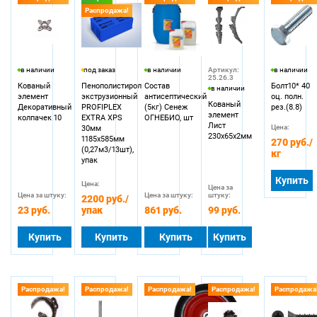
Распродажа!
в наличии
под заказ
в наличии
Артикул:
в наличии
25.26.3
Кованый
Пенополистирол
Состав
Болт10* 40
в наличии
элемент
экструзионный
антисептический
оц. полн.
Кованый
Декоративный
PROFIPLEX
(5кг) Сенеж
рез.(8.8)
элемент
колпачек 10
EXTRA XPS
ОГНЕБИО, шт
Лист
Цена:
30мм
230х65х2мм
1185х585мм
270 руб.
/
(0,27м3/13шт),
кг
упак
Купить
Цена:
Цена за
Цена за штуку:
Цена за штуку:
штуку:
2200 руб.
/
23 руб.
упак
861 руб.
99 руб.
Купить
Купить
Купить
Купить
Распродажа!
Распродажа!
Распродажа!
Распродажа!
Распродажа