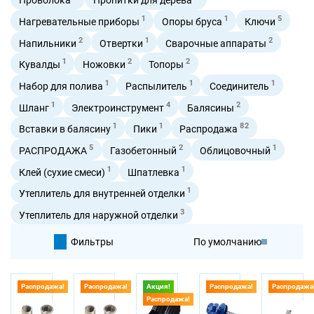
1
1
5
Нагревательные приборы
Опоры бруса
Ключи
2
1
2
Напильники
Отвертки
Сварочные аппараты
1
2
2
Кувалды
Ножовки
Топоры
1
1
1
Набор для полива
Распылитель
Соединитель
1
4
2
Шланг
Электроинструмент
Балясины
1
1
82
Вставки в балясину
Пики
Распродажа
5
2
1
РАСПРОДАЖА
Газобетонный
Облицовочный
1
1
Клей (сухие смеси)
Шпатлевка
1
Утеплитель для внутренней отделки
3
Утеплитель для наружной отделки
Фильтры
По умолчанию
По цене
Распродажа!
Распродажа!
Акция!
Распродажа!
Распродажа
Распродажа!
По цене