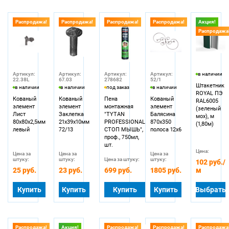
Распродажа!
Распродажа!
Распродажа!
Распродажа!
Акция!
Распродажа
Артикул:
Артикул:
Артикул:
Артикул:
в наличии
22.38L
67.03
278682
52/1
Штакетник
в наличии
в наличии
под заказ
в наличии
ROYAL ПЭ
Кованый
Кованый
Пена
Кованый
RAL6005
элемент
элемент
монтажная
элемент
(зеленый
Лист
Заклепка
"TYTAN
Балясина
мох), м
80х80х2,5мм
21х39х10мм
PROFESSIONAL
870х350
(1,80м)
левый
72/13
СТОП МЫШЬ",
полоса 12х6
проф., 750мл,
шт.
Цена:
Цена за
Цена за
Цена за
штуку:
штуку:
Цена за штуку:
штуку:
102 руб.
/
25 руб.
23 руб.
699 руб.
1805 руб.
м
Купить
Купить
Купить
Купить
Выбрать
Распродажа!
Акция!
Распродажа!
Распродажа!
Распродажа