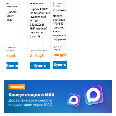
в
в наличии
Артикул:
наличии
61662
Кирпич НЗКМ
в наличии
Дюбель
Облицовочный
Molly
Лопата
Пустотелый
4х20
снеговая
М-150
470*350
250х120х65
пластик,
1NF Красный
алюм.
персик , шт
черенок V
(сорт 1)
обр.ручка
Цена за
Цена за
штуку:
штуку:
Цена за штуку:
785 руб.
4 руб.
21,4 руб.
Купить
Купить
Купить