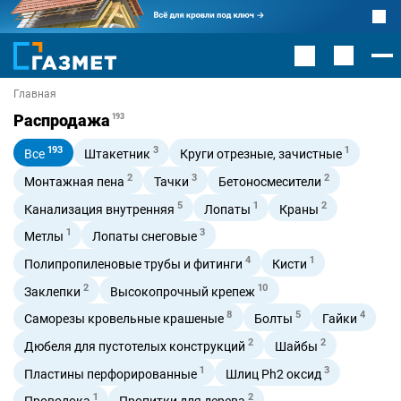
Главная
Распродажа
193
193
3
1
Все
Штакетник
Круги отрезные, зачистные
2
3
2
Монтажная пена
Тачки
Бетоносмесители
5
1
2
Канализация внутренняя
Лопаты
Краны
1
3
Метлы
Лопаты снеговые
4
1
Полипропиленовые трубы и фитинги
Кисти
2
10
Заклепки
Высокопрочный крепеж
8
5
4
Саморезы кровельные крашеные
Болты
Гайки
2
2
Дюбеля для пустотелых конструкций
Шайбы
1
3
Пластины перфорированные
Шлиц Ph2 оксид
1
2
Проволока
Пропитки для дерева