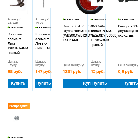
Артикул:
Артикул:
в наличии
в наличии
в наличии
22.52R
14.06
Колесо ЛИТОЕ 3.00-8, 13"
Кованый
Саморез 3,9
в наличии
в наличии
втулка-95мм,подшипник-20мм.
элемент
двухзаход.о
Кованый
Кованый
(WB200D,WB120D,WB250D,WB300D)
Лист
оксид, шт.
элемент
элемент
TSUNAMI
110х85х3мм
Лист
Лоза d-
правый
190х160х4мм
6мм 1,5м
правый
Цена за
Цена за
Цена за
штуку:
штуку:
Цена за штуку:
штуку:
Цена за штуку
98 руб.
147 руб.
1231 руб.
45 руб.
0,9 руб.
Купить
Купить
Купить
Купить
Купить
Распродажа!
в наличии