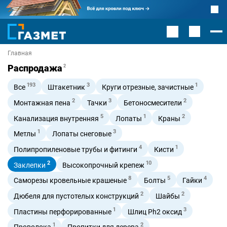
Главная
Распродажа
2
193
3
1
Все
Штакетник
Круги отрезные, зачистные
2
3
2
Монтажная пена
Тачки
Бетоносмесители
5
1
2
Канализация внутренняя
Лопаты
Краны
1
3
Метлы
Лопаты снеговые
4
1
Полипропиленовые трубы и фитинги
Кисти
2
10
Заклепки
Высокопрочный крепеж
8
5
4
Саморезы кровельные крашеные
Болты
Гайки
2
2
Дюбеля для пустотелых конструкций
Шайбы
1
3
Пластины перфорированные
Шлиц Ph2 оксид
1
2
Проволока
Пропитки для дерева