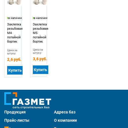
в наличии
в наличии
Заклепка
Заклепка
резьбовая
резьбовая
М4
М5
потайной
потайной
бортик
бортик
Цена за
Цена за
штуку:
штуку:
3,6 руб.
2,6 руб.
Купить
Купить
Продукция
Адреса баз
Прайс-листы
О компании