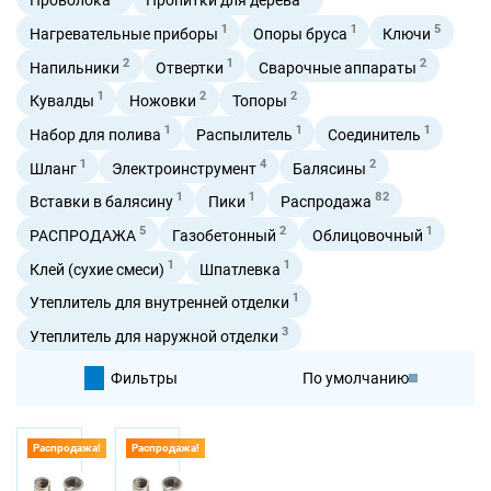
1
1
5
Нагревательные приборы
Опоры бруса
Ключи
2
1
2
Напильники
Отвертки
Сварочные аппараты
1
2
2
Кувалды
Ножовки
Топоры
1
1
1
Набор для полива
Распылитель
Соединитель
1
4
2
Шланг
Электроинструмент
Балясины
1
1
82
Вставки в балясину
Пики
Распродажа
5
2
1
РАСПРОДАЖА
Газобетонный
Облицовочный
1
1
Клей (сухие смеси)
Шпатлевка
1
Утеплитель для внутренней отделки
3
Утеплитель для наружной отделки
Фильтры
По умолчанию
По цене
Распродажа!
Распродажа!
По цене