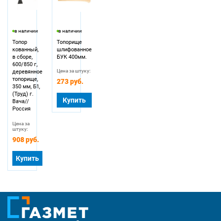
в наличии
в наличии
Топор
Топорище
кованный,
шлифованное
в сборе,
БУК 400мм.
600/850 г,
Цена за штуку:
деревянное
топорище,
273 руб.
350 мм, Б1,
(Труд) г.
Купить
Вача//
Россия
Цена за
штуку:
908 руб.
Купить