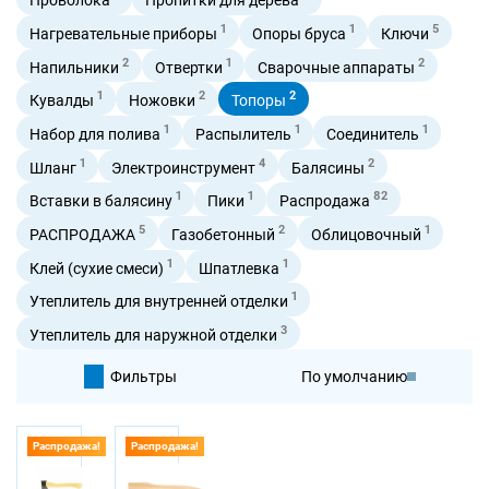
1
1
5
Нагревательные приборы
Опоры бруса
Ключи
2
1
2
Напильники
Отвертки
Сварочные аппараты
1
2
2
Кувалды
Ножовки
Топоры
1
1
1
Набор для полива
Распылитель
Соединитель
1
4
2
Шланг
Электроинструмент
Балясины
1
1
82
Вставки в балясину
Пики
Распродажа
5
2
1
РАСПРОДАЖА
Газобетонный
Облицовочный
1
1
Клей (сухие смеси)
Шпатлевка
1
Утеплитель для внутренней отделки
3
Утеплитель для наружной отделки
Фильтры
По умолчанию
По цене
Распродажа!
Распродажа!
По цене