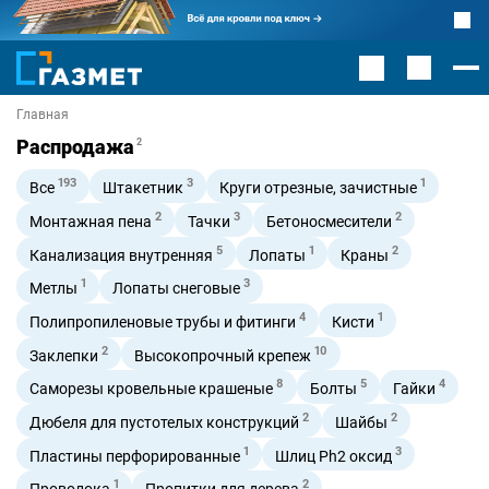
Главная
Распродажа
2
193
3
1
Все
Штакетник
Круги отрезные, зачистные
2
3
2
Монтажная пена
Тачки
Бетоносмесители
5
1
2
Канализация внутренняя
Лопаты
Краны
1
3
Метлы
Лопаты снеговые
4
1
Полипропиленовые трубы и фитинги
Кисти
2
10
Заклепки
Высокопрочный крепеж
8
5
4
Саморезы кровельные крашеные
Болты
Гайки
2
2
Дюбеля для пустотелых конструкций
Шайбы
1
3
Пластины перфорированные
Шлиц Ph2 оксид
1
2
Проволока
Пропитки для дерева