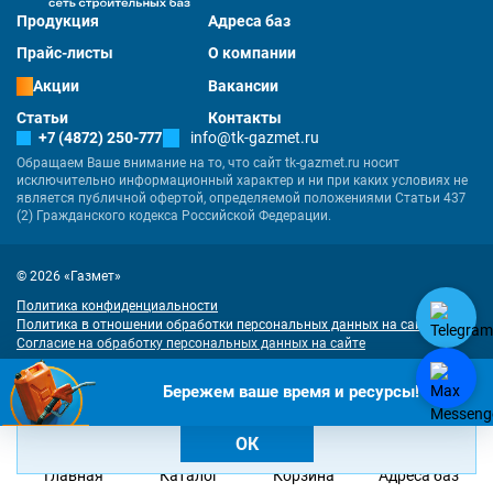
Продукция
Адреса баз
Прайс-листы
О компании
Акции
Вакансии
Статьи
Контакты
+7 (4872) 250-777
info@tk-gazmet.ru
Обращаем Ваше внимание на то, что сайт tk-gazmet.ru носит
исключительно информационный характер и ни при каких условиях не
является публичной офертой, определяемой положениями Статьи 437
(2) Гражданского кодекса Российской Федерации.
© 2026 «Газмет»
Политика конфиденциальности
Политика в отношении обработки персональных данных на сайте
Согласие на обработку персональных данных на сайте
"Наш сайт использует куки. Продолжая им пользоваться, вы соглашаетесь
Разработка
и
продвижение сайта
— «Имиджмарк»
Бережем ваше время и ресурсы!
на обработку персональных данных в соответствии с
политикой
конфиденциальности
и
согласием на обработку cookies
.
ОК
Главная
Каталог
Корзина
Адреса баз