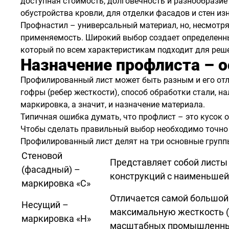
доступная стоимость, долговечность и разнообрази
обустройства кровли, для отделки фасадов и стен изн
Профнастил – универсальный материал, но, несмотря
применяемость. Широкий выбор создает определенные
который по всем характеристикам подходит для реш
Назначение профлиста – 
Профилированный лист может быть разным и его отл
гофры (ребер жесткости), способ обработки стали, н
маркировка, а значит, и назначение материала.
Типичная ошибка думать, что профлист – это кусок о
Чтобы сделать правильный выбор необходимо точно 
Профилированный лист делят на три основные групп
Стеновой
Представляет собой листы
(фасадный) –
конструкций с наименьшей 
маркировка «С»
Отличается самой большой
Несущий –
максимальную жесткость (
маркировка «Н»
масштабных промышленных