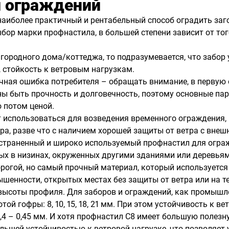
и ограждений
наиболее практичный и рентабельный способ оградить заг
бор марки профнастила, в большей степени зависит от тог
городного дома/коттеджа, то подразумевается, что забор 
, стойкость к ветровым нагрузкам.
ная ошибка потребителя – обращать внимание, в первую о
лжны быть прочность и долговечность, поэтому основные 
 потом ценой.
 использоваться для возведения временного ограждения, н
а, разве что с наличием хорошей защиты от ветра с внешн
ространенный и широко используемый профнастил для огр
ых в низинах, окруженных другими зданиями или деревья
рогой, но самый прочный материал, который используетс
ышенности, открытых местах без защиты от ветра или на т
соты профиля. Для заборов и ограждений, как промышленн
той гофры: 8, 10, 15, 18, 21 мм. При этом устойчивость к 
,4 – 0,45 мм. И хотя профнастил С8 имеет большую полезн
ольшей устойчивостью к ветровой нагрузке, что позволяет 