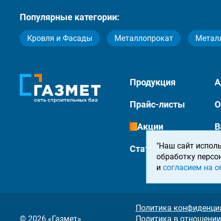
Популярные категории:
Кровля и Фасады
Металлопрокат
Метал
Продукция
А
Прайс-листы
О
Акции
В
"Наш сайт исполь
Статьи
К
обработку персо
и
согласием на о
Политика конфиденци
© 2026 «Газмет»
Политика в отношении