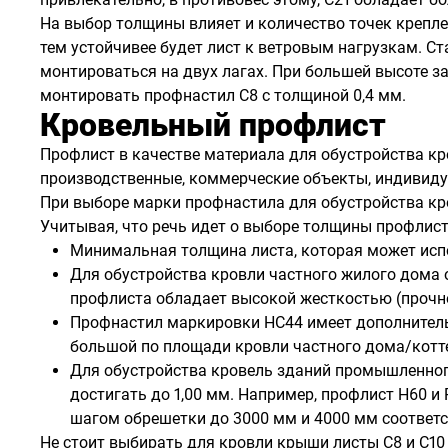
На выбор толщины влияет и количество точек крепле
тем устойчивее будет лист к ветровым нагрузкам. Ст
монтироваться на двух лагах. При большей высоте з
монтировать профнастил С8 с толщиной 0,4 мм.
Кровельный профлист
Профлист в качестве материала для обустройства кр
производственные, коммерческие объекты, индивиду
При выборе марки профнастила для обустройства кро
Учитывая, что речь идет о выборе толщины профлист
Минимальная толщина листа, которая может исп
Для обустройства кровли частного жилого дома 
профлиста обладает высокой жесткостью (прочно
Профнастил маркировки НС44 имеет дополнительн
большой по площади кровли частного дома/котт
Для обустройства кровель зданий промышленного
достигать до 1,00 мм. Например, профлист Н60 и 
шагом обрешетки до 3000 мм и 4000 мм соответс
Не стоит выбирать для кровли крыши листы С8 и С10 