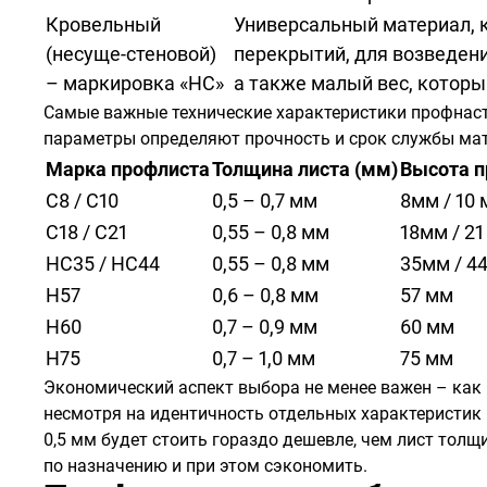
Кровельный
Универсальный материал, к
(несуще-стеновой)
перекрытий, для возведени
– маркировка «НС»
а также малый вес, которы
Самые важные технические характеристики профнасти
параметры определяют прочность и срок службы мат
Марка профлиста
Толщина листа (мм)
Высота п
С8 / С10
0,5 – 0,7 мм
8мм / 10
С18 / С21
0,55 – 0,8 мм
18мм / 2
НС35 / НС44
0,55 – 0,8 мм
35мм / 4
Н57
0,6 – 0,8 мм
57 мм
Н60
0,7 – 0,9 мм
60 мм
Н75
0,7 – 1,0 мм
75 мм
Экономический аспект выбора не менее важен – как
несмотря на идентичность отдельных характеристик
0,5 мм будет стоить гораздо дешевле, чем лист тол
по назначению и при этом сэкономить.