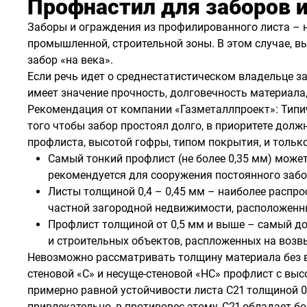
Профнастил для заборов 
Заборы и ограждения из профилированного листа – 
промышленной, строительной зоны. В этом случае, вы
забор «на века».
Если речь идет о среднестатистическом владельце за
имеет значение прочность, долговечность материала
Рекомендация от компании «Газметаллпроект»: Типич
того чтобы забор простоял долго, в приоритете до
профлиста, высотой гофры, типом покрытия, и только
Самый тонкий профлист (не более 0,35 мм) может
рекомендуется для сооружения постоянного забор
Листы толщиной 0,4 – 0,45 мм – наиболее расп
частной загородной недвижимости, расположенн
Профлист толщиной от 0,5 мм и выше – самый до
и строительных объектов, распложенных на возв
Невозможно рассматривать толщину материала без вы
стеновой «С» и несуще-стеновой «НС» профлист с высо
примерно равной устойчивости листа С21 толщиной 0
привлекательно, в противовес этому, С21 обладает б