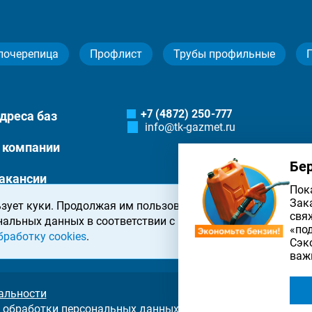
лочерепица
Профлист
Трубы профильные
+7 (4872) 250-777
дреса баз
info@tk-gazmet.ru
 компании
Бе
акансии
Пок
Зак
зует куки. Продолжая им пользоваться, вы соглашаетесь 
онтакты
свя
нальных данных в соответствии с
политикой конфиденциа
«по
бработку cookies
.
Сэк
важ
альности
 обработки персональных данных на сайте