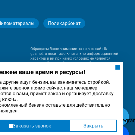
Пиломатериалы
Поликарбонат
Обращаем Ваше внимание на то, что сайт tk-
gazmet.ru носит исключительно информационный
характер и ни при каких условиях не является
публичной офертой, определяемой положениями
Статьи 437 (2) Гражданского кодекса Российской
режем ваше время и ресурсы!
Федерации.
а другие ищут бензин, вы занимаетесь стройкой.
ажите звонок прямо сейчас, наш менеджер
на
жется с вами, примет заказ и организует доставку
льности
ОК
д ключ».
ономленный бензин оставьте для действительно
ных дел.
Заказать звонок
Закрыть
Разработка
и
продвижение сайта
— «Имиджмарк»