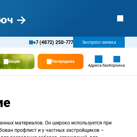
+7 (4872) 250-777
Экспресс-заявка
Акции
Распродажа
Адреса баз
Корзина
ие
анных материалов. Он широко используется при
бован профлист и у частных застройщиков –