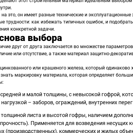
е делают этот строительный материал идеальным выбором 
утри.
 на это, он имеет разные технические и эксплуатационные
 трудности: как избежать типичных ошибок, и подобрать 
ения конкретной задачи.
основа выбора
ичие друг от друга заключается во множестве параметров
аличие или отсутствие, а также материал защитно-декорат
цинкованного или крашеного железа, который одинаково хо
знать маркировку материала, которая определяет больши
ы:
 средней и малой толщины, с невысокой гофрой, ко
нагрузкой – заборов, ограждений, внутренних перег
 толщиной листа и высотой гофры, наличием допол
прочность). Применяется для возведения несущих к
 (производственных), коммерческих и жилых объе