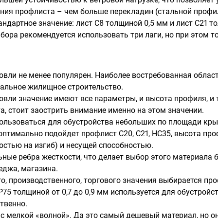
ния профлиста – чем больше перекладин (стальной профил
андартное значение: лист С8 толщиной 0,5 мм и лист С21 
абора рекомендуется использовать три лаги, но при этом 
овли не менее популярен. Наиболее востребованная обла
альное жилищное строительство.
вли значение имеют все параметры, и высота профиля, и т
а, стоит заострить внимание именно на этом значении.
ользоваться для обустройства небольших по площади крыш
оптимально подойдет профлист С20, С21, НС35, высота про
стью на изгиб) и несущей способностью.
ые ребра жесткости, что делает выбор этого материала б
еджа, магазина.
, производственного, торгового значения выбирается пр
Р75 толщиной от 0,7 до 0,9 мм используется для обустройст
твенно.
с мелкой «волной». Да это самый дешевый материал, но он