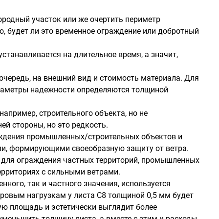
ородный участок или же очертить периметр
о, будет ли это временное ограждение или добротный
устанавливается на длительное время, а значит,
чередь, на внешний вид и стоимость материала. Для
параметры надежности определяются толщиной
апример, строительного объекта, но не
ей стороны, но это редкость.
аждения промышленных/строительных объектов и
ми, формирующими своеобразную защиту от ветра.
я для ограждения частных территорий, промышленных
ерриториях с сильными ветрами.
ого, так и частного значения, используется
ветровым нагрузкам у листа С8 толщиной 0,5 мм будет
ую площадь и эстетически выглядит более
уменьшить толщину листа, а вместе с этим и расходы.