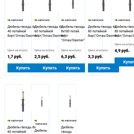
в наличии
в наличии
в наличии
в наличии
в наличии
Дюбель-гвоздь 6х
Дюбель-гвоздь 6х
Дюбель-гвоздь
Дюбель-гвоздь 6х
Дюбель-гвоз
40 потайной
60 потайной
8х100 потай.
80 потайной
80 потайной
борт,"Omax/Daxmer"
борт,"Omax/Daxmer"
борт
борт,"Omax/Daxmer"
борт,"Omax/
"Omax/Daxmer"
Цена за штуку
4,9 руб.
Цена за штуку:
Цена за штуку:
Цена за штуку:
Цена за штуку:
1,7 руб.
2,5 руб.
6,3 руб.
3,3 руб.
Купи
Купить
Купить
Купить
Купить
в наличии
в
в наличии
наличии
Дюбель-гвоздь 8х
Дюбель-
Дюбель-
60 потайной
гвоздь