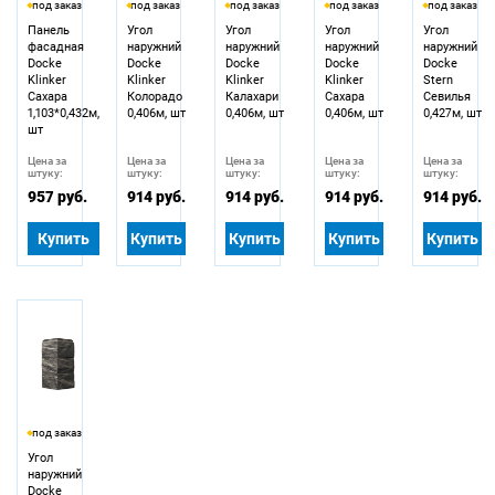
под заказ
под заказ
под заказ
под заказ
под заказ
Панель
Угол
Угол
Угол
Угол
фасадная
наружний
наружний
наружний
наружний
Docke
Docke
Docke
Docke
Docke
Klinker
Klinker
Klinker
Klinker
Stern
Сахара
Колорадо
Калахари
Сахара
Севилья
1,103*0,432м,
0,406м, шт
0,406м, шт
0,406м, шт
0,427м, шт
шт
Цена за
Цена за
Цена за
Цена за
Цена за
штуку:
штуку:
штуку:
штуку:
штуку:
957 руб.
914 руб.
914 руб.
914 руб.
914 руб.
Купить
Купить
Купить
Купить
Купить
под заказ
Угол
наружний
Docke