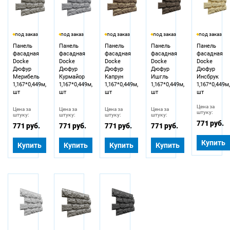
под заказ
под заказ
под заказ
под заказ
под заказ
Панель
Панель
Панель
Панель
Панель
фасадная
фасадная
фасадная
фасадная
фасадная
Docke
Docke
Docke
Docke
Docke
Дюфур
Дюфур
Дюфур
Дюфур
Дюфур
Мерибель
Курмайор
Капрун
Ишгль
Инсбрук
1,167*0,449м,
1,167*0,449м,
1,167*0,449м,
1,167*0,449м,
1,167*0,449м
шт
шт
шт
шт
шт
Цена за
Цена за
Цена за
Цена за
Цена за
штуку:
штуку:
штуку:
штуку:
штуку:
771 руб.
771 руб.
771 руб.
771 руб.
771 руб.
Купить
Купить
Купить
Купить
Купить