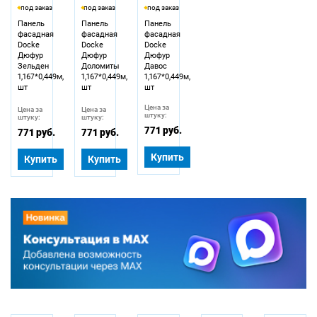
под заказ
под заказ
под заказ
Панель
Панель
Панель
фасадная
фасадная
фасадная
Docke
Docke
Docke
Дюфур
Дюфур
Дюфур
Зельден
Доломиты
Давос
1,167*0,449м,
1,167*0,449м,
1,167*0,449м,
шт
шт
шт
Цена за
Цена за
Цена за
штуку:
штуку:
штуку:
771 руб.
771 руб.
771 руб.
Купить
Купить
Купить