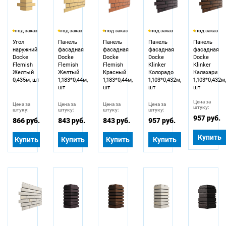
под заказ
под заказ
под заказ
под заказ
под заказ
Угол
Панель
Панель
Панель
Панель
наружний
фасадная
фасадная
фасадная
фасадная
Docke
Docke
Docke
Docke
Docke
Flemish
Flemish
Flemish
Klinker
Klinker
Желтый
Желтый
Красный
Колорадо
Калахари
0,435м, шт
1,183*0,44м,
1,183*0,44м,
1,103*0,432м,
1,103*0,432м
шт
шт
шт
шт
Цена за
Цена за
Цена за
Цена за
Цена за
штуку:
штуку:
штуку:
штуку:
штуку:
957 руб.
866 руб.
843 руб.
843 руб.
957 руб.
Купить
Купить
Купить
Купить
Купить