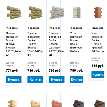
под заказ
под заказ
под заказ
под заказ
под заказ
Панель
Панель
Панель
Угол
Угол
фасадная
фасадная
фасадная
наружний
наружний
Docke
Docke
Docke
Docke
Docke
Дюфур
Дюфур
Сланец
Сланец
Flemish
Виллар
Вербье
Шампери
Шампери
Красный
1,167*0,449м,
1,167*0,449м,
1,052*0,432м,
0,43м, шт
0,435м, шт
шт
шт
шт
Цена за
штуку:
Цена за
Цена за
Цена за
Цена за
866 руб.
штуку:
штуку:
штуку:
штуку:
771 руб.
716 руб.
716 руб.
789 руб.
Купить
Купить
Купить
Купить
Купить