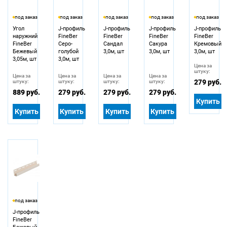
под заказ
под заказ
под заказ
под заказ
под заказ
Угол
J-профиль
J-профиль
J-профиль
J-профиль
наружний
FineBer
FineBer
FineBer
FineBer
FineBer
Серо-
Сандал
Сакура
Кремовый
Бежевый
голубой
3,0м, шт
3,0м, шт
3,0м, шт
3,05м, шт
3,0м, шт
Цена за
штуку:
Цена за
Цена за
Цена за
Цена за
279 руб.
штуку:
штуку:
штуку:
штуку:
889 руб.
279 руб.
279 руб.
279 руб.
Купить
Купить
Купить
Купить
Купить
под заказ
J-профиль
FineBer