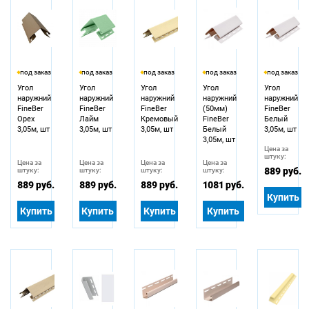
под заказ
под заказ
под заказ
под заказ
под заказ
Угол
Угол
Угол
Угол
Угол
наружний
наружний
наружний
наружний
наружний
FineBer
FineBer
FineBer
(50мм)
FineBer
Орех
Лайм
Кремовый
FineBer
Белый
3,05м, шт
3,05м, шт
3,05м, шт
Белый
3,05м, шт
3,05м, шт
Цена за
штуку:
Цена за
Цена за
Цена за
Цена за
889 руб.
штуку:
штуку:
штуку:
штуку:
889 руб.
889 руб.
889 руб.
1081 руб.
Купить
Купить
Купить
Купить
Купить