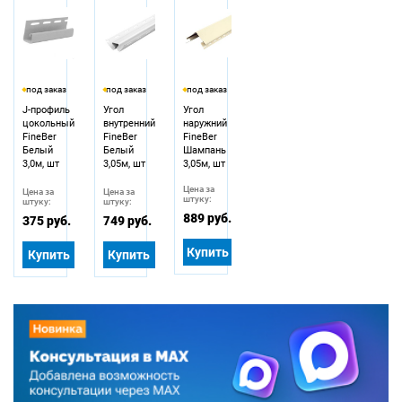
под заказ
под заказ
под заказ
J-профиль
Угол
Угол
цокольный
внутренний
наружний
FineBer
FineBer
FineBer
Белый
Белый
Шампань
3,0м, шт
3,05м, шт
3,05м, шт
Цена за
Цена за
Цена за
штуку:
штуку:
штуку:
889 руб.
375 руб.
749 руб.
Купить
Купить
Купить