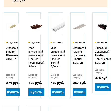
250-777
под заказ
под заказ
под заказ
под заказ
под заказ
J-профиль
Угол
Угол
Стартовая
J-профиль
FineBer
внутренний
внутренний
планка
цокольный
Шампань
цокольный
цокольный
цокольная
FineBer
3,0м, шт
FineBer
FineBer
FineBer
Коричневый
Коричневый
Белый
3,0м, шт
3,0м, шт
3,0м, шт
3,0м, шт
Цена за
штуку:
Цена за
Цена за
Цена за
Цена за
375 руб.
штуку:
штуку:
штуку:
штуку:
279 руб.
482 руб.
482 руб.
257 руб.
Купить
Купить
Купить
Купить
Купить