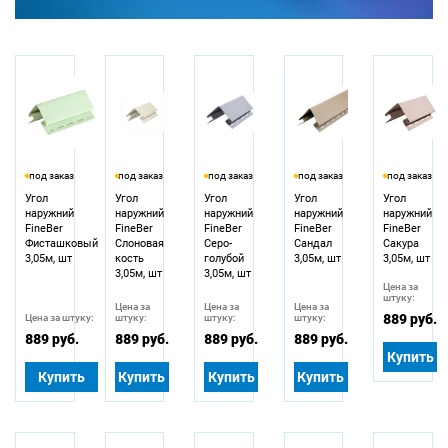
под заказ
под заказ
под заказ
под заказ
под заказ
Угол
Угол
Угол
Угол
Угол
наружний
наружний
наружний
наружний
наружний
FineBer
FineBer
FineBer
FineBer
FineBer
Фисташковый
Слоновая
Серо-
Сандал
Сакура
3,05м, шт
кость
голубой
3,05м, шт
3,05м, шт
3,05м, шт
3,05м, шт
Цена за
штуку:
Цена за
Цена за
Цена за
889 руб.
Цена за штуку:
штуку:
штуку:
штуку:
889 руб.
889 руб.
889 руб.
889 руб.
Купить
Купить
Купить
Купить
Купить