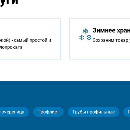
Зимнее хра
ой) - самый простой и
Сохраним товар 
ллопроката
лочерепица
Профлист
Трубы профильные