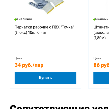
в наличии
в наличи
Перчатки рабочие с ПВХ "Точка"
Штакетн
(Люкс) 10кл,6 нит
(шокола
(1,80м)
Цена:
Цена:
34 руб.
/пар
86 руб
Купить
Сопутствующие усл