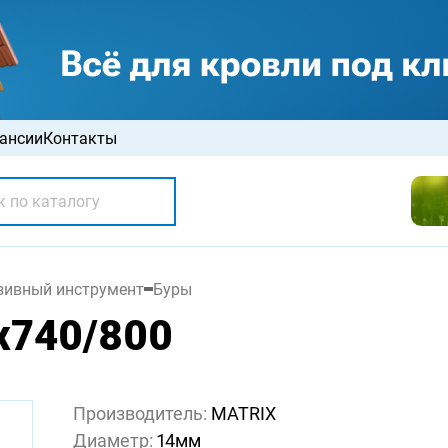
ансии
Контакты
зивный инструмент
Буры
4х740/800
Производитель:
MATRIX
Диаметр:
14мм