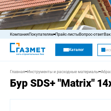
Компания
Покупателям
Прайс-листы
Вопрос-ответ
Вак
Акции
Каталог
Распродажа
Главная
Инструменты и расходные материалы
Абра
Бур SDS+ "Matrix" 1