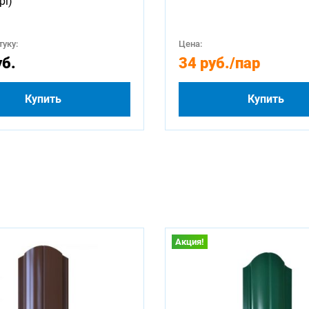
pi)
уку:
Цена:
уб.
34 руб.
/пар
Купить
Купить
Акция!