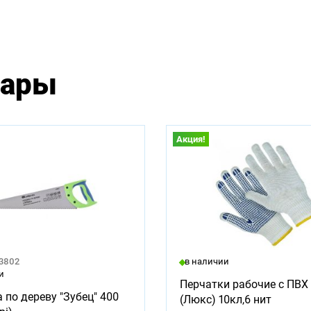
вары
Акция!
23802
в наличии
и
Перчатки рабочие с ПВХ 
 по дереву "Зубец" 400
(Люкс) 10кл,6 нит