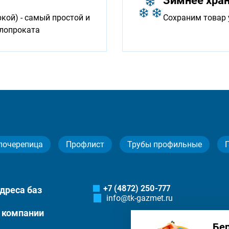
Зимнее хра
ой) - самый простой и
Сохраним товар 
ллопроката
лочерепица
Профлист
Трубы профильные
+7 (4872) 250-777
дреса баз
info@tk-gazmet.ru
 компании
Бе