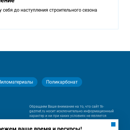
нение
у себя до наступления строительного сезона
Пиломатериалы
Поликарбонат
Обращаем Ваше внимание на то, что сайт tk-
gazmet.ru носит исключительно информационный
характер и ни при каких условиях не является
публичной офертой, определяемой положениями
Статьи 437 (2) Гражданского кодекса Российской
режем ваше время и ресурсы!
Федерации.