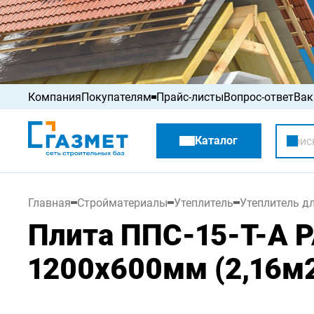
Компания
Покупателям
Прайс-листы
Вопрос-ответ
Вак
Акции
Каталог
Распродажа
Главная
Стройматериалы
Утеплитель
Утеплитель д
Плита ППС-15-Т-А 
1200х600мм (2,16м2