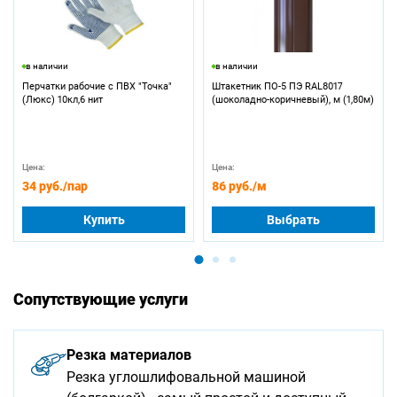
в наличии
в наличии
Перчатки рабочие с ПВХ "Точка"
Штакетник ПО-5 ПЭ RAL8017
(Люкс) 10кл,6 нит
(шоколадно-коричневый), м (1,80м)
Цена:
Цена:
34 руб.
/пар
86 руб.
/м
Купить
Выбрать
Сопутствующие услуги
Резка материалов
Резка углошлифовальной машиной