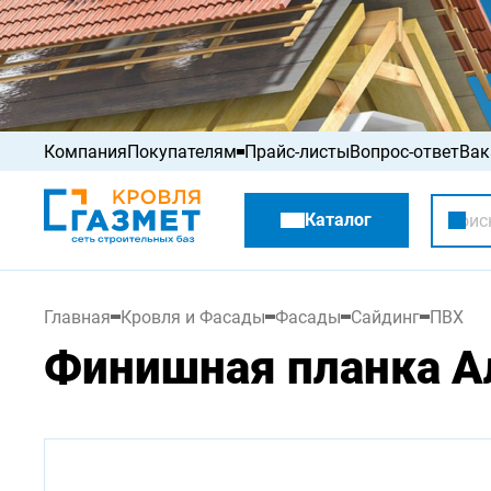
Компания
Покупателям
Прайс-листы
Вопрос-ответ
Вак
Акции
Каталог
Распродажа
Главная
Кровля и Фасады
Фасады
Сайдинг
ПВХ
Финишная планка А