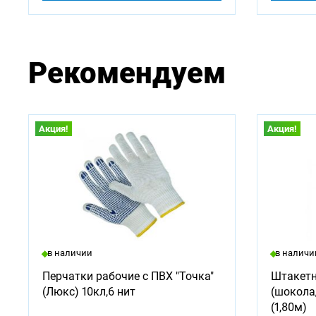
Рекомендуем
Акция!
Акция!
в наличии
в наличи
Перчатки рабочие с ПВХ "Точка"
Штакетн
(Люкс) 10кл,6 нит
(шокола
(1,80м)