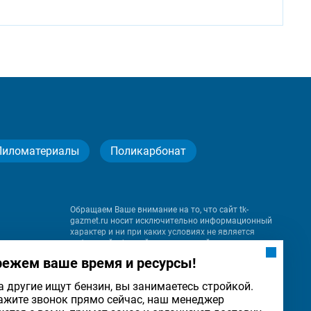
Пиломатериалы
Поликарбонат
Обращаем Ваше внимание на то, что сайт tk-
gazmet.ru носит исключительно информационный
характер и ни при каких условиях не является
публичной офертой, определяемой положениями
Статьи 437 (2) Гражданского кодекса Российской
режем ваше время и ресурсы!
Федерации.
а другие ищут бензин, вы занимаетесь стройкой.
ажите звонок прямо сейчас, наш менеджер
на