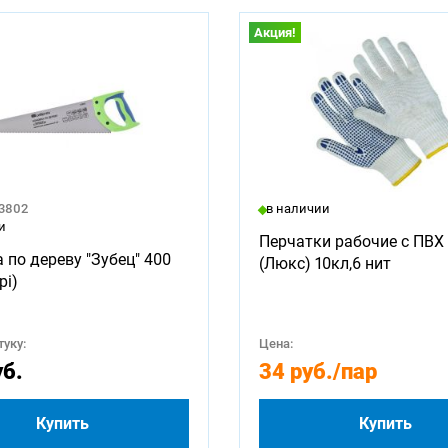
Акция!
23802
в наличии
и
Перчатки рабочие с ПВХ 
 по дереву "Зубец" 400
(Люкс) 10кл,6 нит
pi)
уку:
Цена:
уб.
34 руб.
/пар
Купить
Купить