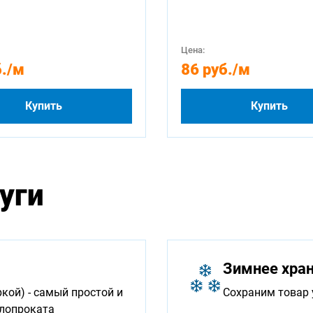
Цена:
.
/м
86 руб.
/м
Купить
Купить
уги
Зимнее хра
ой) - самый простой и
Сохраним товар 
ллопроката