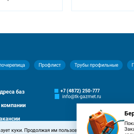
лочерепица
Профлист
Трубы профильные
+7 (4872) 250-777
дреса баз
info@tk-gazmet.ru
 компании
Бе
акансии
Пок
Зак
зует куки. Продолжая им пользоваться, вы соглашаетесь 
онтакты