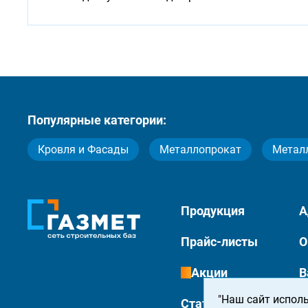
Популярные категории:
Кровля и Фасады
Металлопрокат
Метал
Продукция
А
Прайс-листы
О
Акции
В
"Наш сайт исполь
Статьи
К