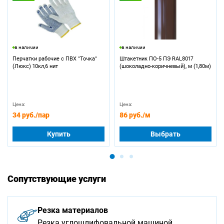
в наличии
в наличии
Перчатки рабочие с ПВХ "Точка"
Штакетник ПО-5 ПЭ RAL8017
(Люкс) 10кл,6 нит
(шоколадно-коричневый), м (1,80м)
Цена:
Цена:
34 руб.
/пар
86 руб.
/м
Купить
Выбрать
Сопутствующие услуги
Резка материалов
Резка углошлифовальной машиной