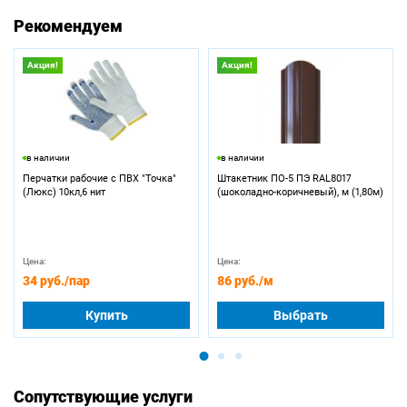
Рекомендуем
Акция!
Акция!
в наличии
в наличии
Перчатки рабочие с ПВХ "Точка"
Штакетник ПО-5 ПЭ RAL8017
(Люкс) 10кл,6 нит
(шоколадно-коричневый), м (1,80м)
Цена:
Цена:
34 руб.
/пар
86 руб.
/м
Купить
Выбрать
Сопутствующие услуги