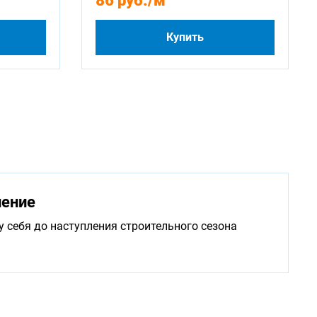
86 руб.
/м
Купить
нение
у себя до наступления строительного сезона