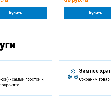
.
/м
86 руб.
/м
Купить
Купить
уги
Зимнее хра
ой) - самый простой и
Сохраним товар 
ллопроката