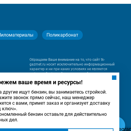
Пиломатериалы
Поликарбонат
Обращаем Ваше внимание на то, что сайт tk-
gazmet.ru носит исключительно информационный
характер и ни при каких условиях не является
публичной офертой, определяемой положениями
Статьи 437 (2) Гражданского кодекса Российской
режем ваше время и ресурсы!
Федерации.
а другие ищут бензин, вы занимаетесь стройкой.
ажите звонок прямо сейчас, наш менеджер
на
жется с вами, примет заказ и организует доставку
льности
ОК
д ключ».
ономленный бензин оставьте для действительно
ных дел.