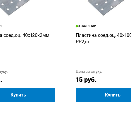
и
в наличии
а соед.оц. 40х120х2мм
Пластина соед.оц. 40х1
PP2,шт
уку:
Цена за штуку:
.
15 руб.
Купить
Купить