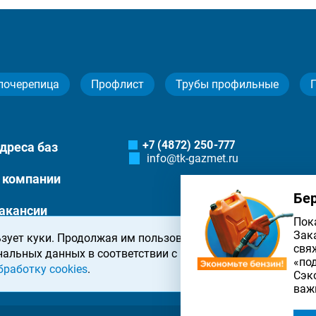
лочерепица
Профлист
Трубы профильные
+7 (4872) 250-777
дреса баз
info@tk-gazmet.ru
 компании
Бе
акансии
Пок
Зак
зует куки. Продолжая им пользоваться, вы соглашаетесь 
онтакты
свя
нальных данных в соответствии с
политикой конфиденциа
«по
бработку cookies
.
Сэк
важ