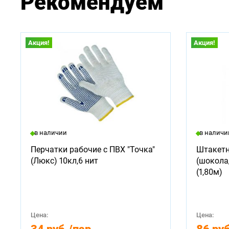
Рекомендуем
Акция!
Акция!
в наличии
в наличи
Перчатки рабочие с ПВХ "Точка"
Штакетн
(Люкс) 10кл,6 нит
(шокола
(1,80м)
Цена:
Цена: