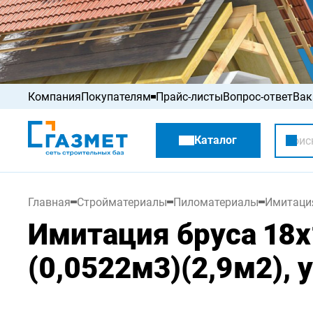
Компания
Покупателям
Прайс-листы
Вопрос-ответ
Вак
Акции
Каталог
Распродажа
Главная
Стройматериалы
Пиломатериалы
Имитаци
Имитация бруса 18х
(0,0522м3)(2,9м2), 