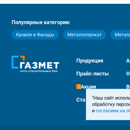
Популярные категории:
Кровля и Фасады
Металлопрокат
Метал
Продукция
А
Прайс-листы
О
Акции
В
"Наш сайт исполь
Статьи
К
обработку персо
и
согласием на о