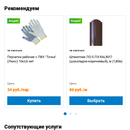
Рекомендуем
Акция!
Акция!
в наличии
в наличии
Перчатки рабочие с ПВХ "Точка"
Штакетник ПО-5 ПЭ RAL8017
(Люкс) 10кл,6 нит
(шоколадно-коричневый), м (1,80м)
Цена:
Цена:
34 руб.
/пар
86 руб.
/м
Купить
Выбрать
Сопутствующие услуги