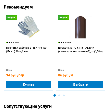
Рекомендуем
Акция!
Акция!
в наличии
в наличии
Перчатки рабочие с ПВХ "Точка"
Штакетник ПО-5 ПЭ RAL8017
(Люкс) 10кл,6 нит
(шоколадно-коричневый), м (1,80м)
Цена:
Цена:
34 руб.
/пар
86 руб.
/м
Купить
Выбрать
Сопутствующие услуги