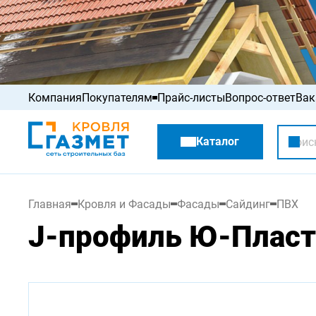
Компания
Покупателям
Прайс-листы
Вопрос-ответ
Вак
Акции
Каталог
Распродажа
Главная
Кровля и Фасады
Фасады
Сайдинг
ПВХ
J-профиль Ю-Пласт