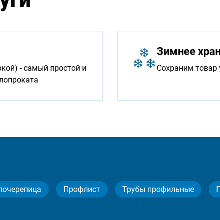
Зимнее хра
ой) - самый простой и
Сохраним товар 
ллопроката
лочерепица
Профлист
Трубы профильные