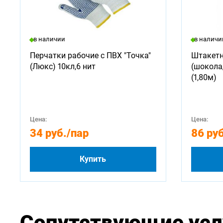
в наличии
в наличи
Перчатки рабочие с ПВХ "Точка"
Штакетн
(Люкс) 10кл,6 нит
(шокола
(1,80м)
Цена:
Цена:
34 руб.
/пар
86 руб
Купить
Сопутствующие усл