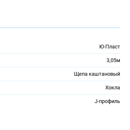
Ю-Пласт
3,05м
Щепа каштановый
Хокла
J-профиль