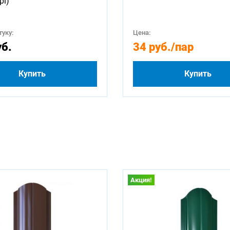
pi)
уку:
Цена:
уб.
34 руб.
/пар
Купить
Купить
Акция!