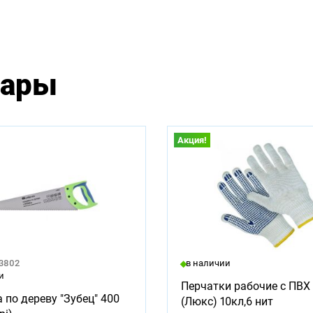
вары
Акция!
23802
в наличии
и
Перчатки рабочие с ПВХ 
 по дереву "Зубец" 400
(Люкс) 10кл,6 нит