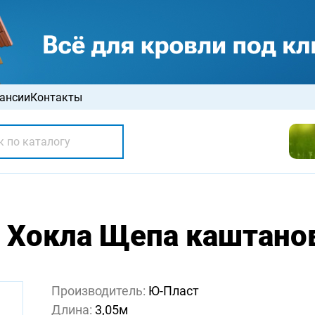
ансии
Контакты
 Хокла Щепа каштанов
Производитель:
Ю-Пласт
Длина:
3,05м