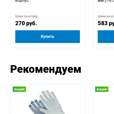
корпус.
мм.(7-8 t
Цена за штуку:
Цена за шт
270 руб.
583 р
Купить
Рекомендуем
Акция!
Акция!