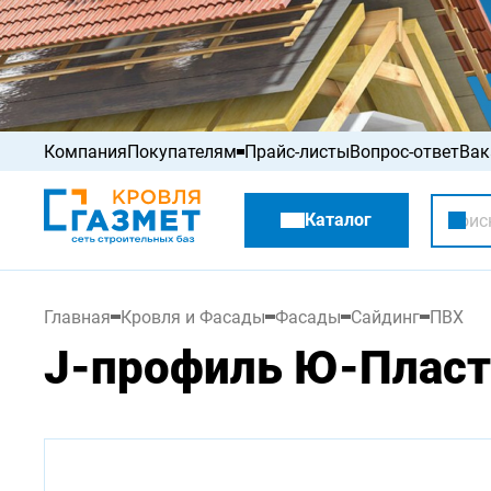
Компания
Покупателям
Прайс-листы
Вопрос-ответ
Вак
Акции
Каталог
Распродажа
Главная
Кровля и Фасады
Фасады
Сайдинг
ПВХ
J-профиль Ю-Пласт 