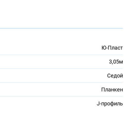
Ю-Пласт
3,05м
Седой
Планкен
J-профиль