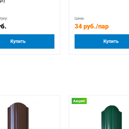
pi)
уку:
Цена:
уб.
34 руб.
/пар
Купить
Купить
Акция!