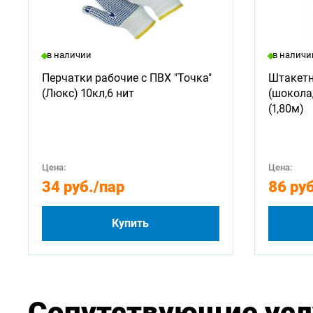
в наличии
в наличи
Перчатки рабочие с ПВХ "Точка"
Штакетн
(Люкс) 10кл,6 нит
(шокола
(1,80м)
Цена:
Цена:
34 руб.
/пар
86 руб
Купить
Сопутствующие усл