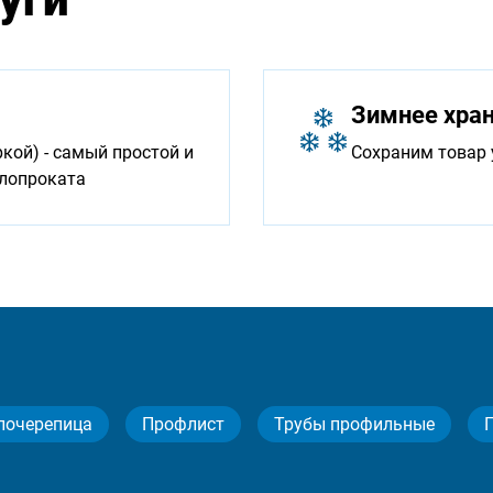
Зимнее хра
ой) - самый простой и
Сохраним товар 
ллопроката
лочерепица
Профлист
Трубы профильные