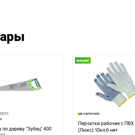
вары
Акция!
23802
в наличии
и
Перчатки рабочие с ПВХ 
 по дереву "Зубец" 400
(Люкс) 10кл,6 нит