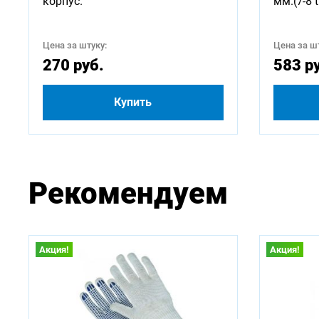
корпус.
мм.(7-8 t
Цена за штуку:
Цена за шт
270 руб.
583 р
Купить
Рекомендуем
Акция!
Акция!