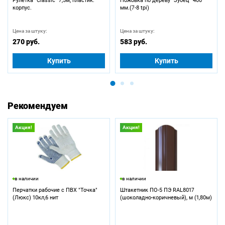
Рулетка "Classic" 7,5м, пластик.
Ножовка по дереву "Зубец" 400
корпус.
мм.(7-8 tpi)
Цена за штуку:
Цена за штуку:
270 руб.
583 руб.
Купить
Купить
Рекомендуем
Акция!
Акция!
в наличии
в наличии
Перчатки рабочие с ПВХ "Точка"
Штакетник ПО-5 ПЭ RAL8017
(Люкс) 10кл,6 нит
(шоколадно-коричневый), м (1,80м)