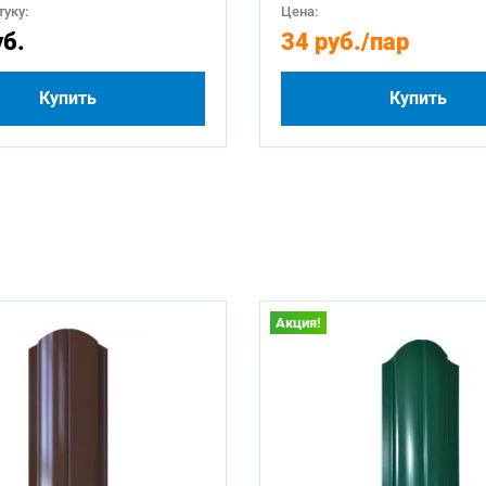
уку:
Цена:
уб.
34 руб.
/пар
Купить
Купить
Акция!