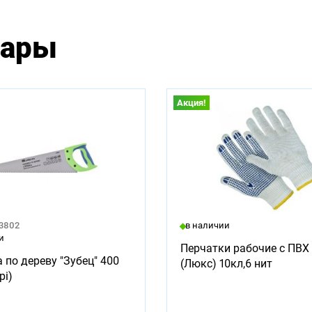
вары
Акция!
23802
в наличии
и
Перчатки рабочие с ПВХ 
 по дереву "Зубец" 400
(Люкс) 10кл,6 нит
pi)