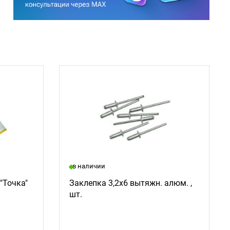
в наличии
"Точка"
Заклепка 3,2х6 вытяжн. алюм. ,
шт.