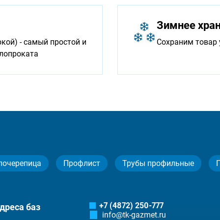
Зимнее хра
ой) - самый простой и
Сохраним товар 
ллопроката
лочерепица
Профлист
Трубы профильные
+7 (4872) 250-777
дреса баз
info@tk-gazmet.ru