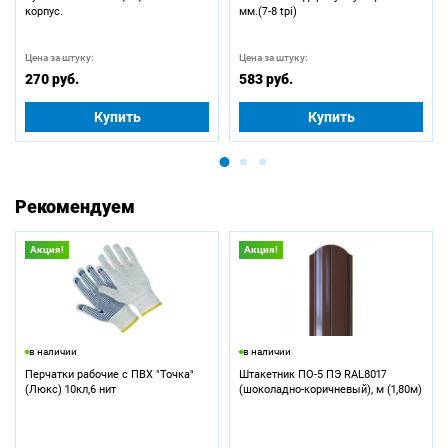
корпус.
мм.(7-8 tpi)
Цена за штуку:
Цена за штуку:
270 руб.
583 руб.
Купить
Купить
Рекомендуем
Акция!
Акция!
в наличии
в наличии
Перчатки рабочие с ПВХ "Точка"
Штакетник ПО-5 ПЭ RAL8017
(Люкс) 10кл,6 нит
(шоколадно-коричневый), м (1,80м)