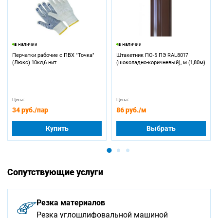
в наличии
в наличии
Перчатки рабочие с ПВХ "Точка"
Штакетник ПО-5 ПЭ RAL8017
(Люкс) 10кл,6 нит
(шоколадно-коричневый), м (1,80м)
Цена:
Цена:
34 руб.
/пар
86 руб.
/м
Купить
Выбрать
Сопутствующие услуги
Резка материалов
Резка углошлифовальной машиной