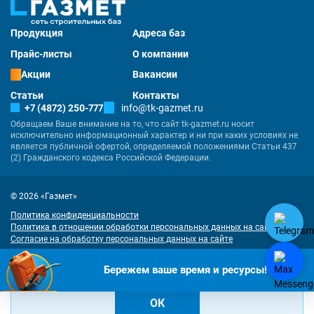
Продукция
Адреса баз
Прайс-листы
О компании
Акции
Вакансии
Статьи
Контакты
+7 (4872) 250-777
info@tk-gazmet.ru
Обращаем Ваше внимание на то, что сайт tk-gazmet.ru носит
исключительно информационный характер и ни при каких условиях не
является публичной офертой, определяемой положениями Статьи 437
(2) Гражданского кодекса Российской Федерации.
© 2026 «Газмет»
Политика конфиденциальности
Политика в отношении обработки персональных данных на сайте
Согласие на обработку персональных данных на сайте
Разработка
и
продвижение сайта
— «Имиджмарк»
"Наш сайт использует куки. Продолжая им пользоваться, вы соглашаетесь
Бережем ваше время и ресурсы!
на обработку персональных данных в соответствии с
политикой
конфиденциальности
и
согласием на обработку cookies
.
ОК