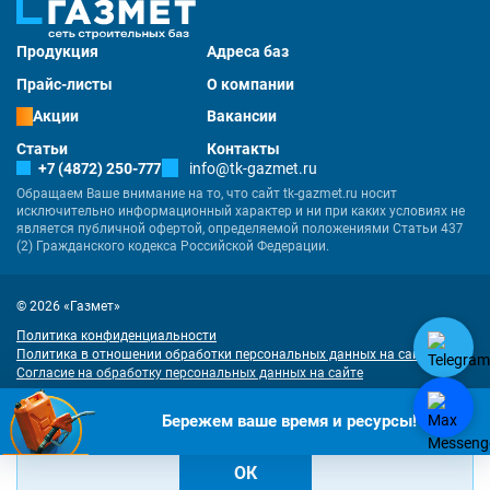
Продукция
Адреса баз
Прайс-листы
О компании
Акции
Вакансии
Статьи
Контакты
+7 (4872) 250-777
info@tk-gazmet.ru
Обращаем Ваше внимание на то, что сайт tk-gazmet.ru носит
исключительно информационный характер и ни при каких условиях не
является публичной офертой, определяемой положениями Статьи 437
(2) Гражданского кодекса Российской Федерации.
© 2026 «Газмет»
Политика конфиденциальности
Политика в отношении обработки персональных данных на сайте
Согласие на обработку персональных данных на сайте
Разработка
и
продвижение сайта
— «Имиджмарк»
"Наш сайт использует куки. Продолжая им пользоваться, вы соглашаетесь
Бережем ваше время и ресурсы!
на обработку персональных данных в соответствии с
политикой
конфиденциальности
и
согласием на обработку cookies
.
ОК