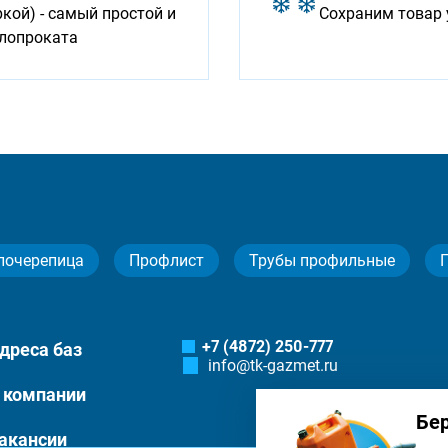
ой) - самый простой и
Сохраним товар 
ллопроката
лочерепица
Профлист
Трубы профильные
+7 (4872) 250-777
дреса баз
info@tk-gazmet.ru
 компании
Бе
акансии