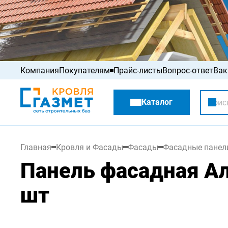
Компания
Покупателям
Прайс-листы
Вопрос-ответ
Вак
Акции
Каталог
Распродажа
Главная
Кровля и Фасады
Фасады
Фасадные панел
Панель фасадная Ал
шт