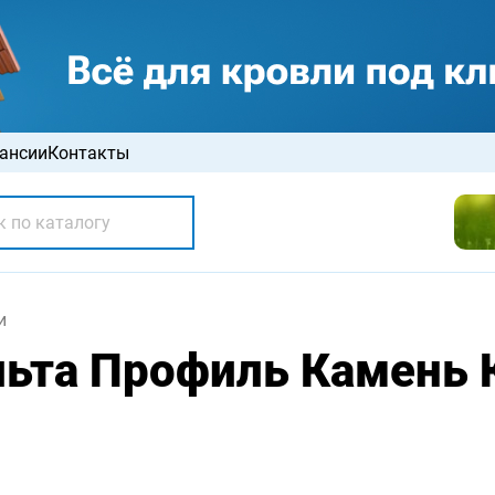
ансии
Контакты
и
ьта Профиль Камень К