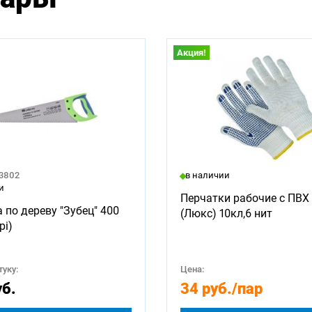
Акция!
23802
в наличии
и
Перчатки рабочие с ПВХ 
 по дереву "Зубец" 400
(Люкс) 10кл,6 нит
pi)
уку:
Цена:
уб.
34 руб.
/пар