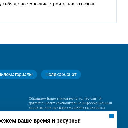
у себя до наступления строительного сезона
Пиломатериалы
Поликарбонат
Обращаем Ваше внимание на то, что сайт tk-
gazmet.ru носит исключительно информационный
характер и ни при каких условиях не является
публичной офертой, определяемой положениями
Статьи 437 (2) Гражданского кодекса Российской
режем ваше время и ресурсы!
Федерации.