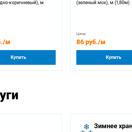
дно-коричневый), м
(зеленый мох), м (1,80м)
Цена:
.
/м
86 руб.
/м
Купить
Купить
уги
Зимнее хра