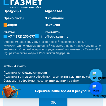
Продукция
Адреса баз
Прайс-листы
О компании
Акции
Вакансии
Статьи
Контакты
+7 (4872) 250-777
info@tk-gazmet.ru
Обращаем Ваше внимание на то, что сайт tk-gazmet.ru носит
исключительно информационный характер и ни при каких условиях не
является публичной офертой, определяемой положениями Статьи 437
(2) Гражданского кодекса Российской Федерации.
© 2026 «Газмет»
Политика конфиденциальности
Политика в отношении обработки персональных данных на сайте
Согласие на обработку персональных данных на сайте
Разработка
и
продвижение сайта
— «Имиджмарк»
"Наш сайт использует куки. Продолжая им пользоваться, вы соглашаетесь
Бережем ваше время и ресурсы!
на обработку персональных данных в соответствии с
политикой
конфиденциальности
и
согласием на обработку cookies
.
ОК