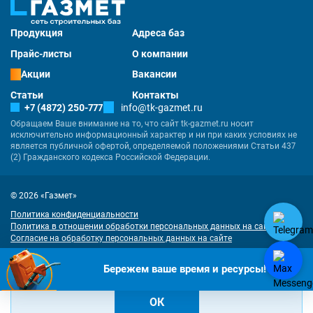
Продукция
Адреса баз
Прайс-листы
О компании
Акции
Вакансии
Статьи
Контакты
+7 (4872) 250-777
info@tk-gazmet.ru
Обращаем Ваше внимание на то, что сайт tk-gazmet.ru носит
исключительно информационный характер и ни при каких условиях не
является публичной офертой, определяемой положениями Статьи 437
(2) Гражданского кодекса Российской Федерации.
© 2026 «Газмет»
Политика конфиденциальности
Политика в отношении обработки персональных данных на сайте
Согласие на обработку персональных данных на сайте
Разработка
и
продвижение сайта
— «Имиджмарк»
"Наш сайт использует куки. Продолжая им пользоваться, вы соглашаетесь
Бережем ваше время и ресурсы!
на обработку персональных данных в соответствии с
политикой
конфиденциальности
и
согласием на обработку cookies
.
ОК